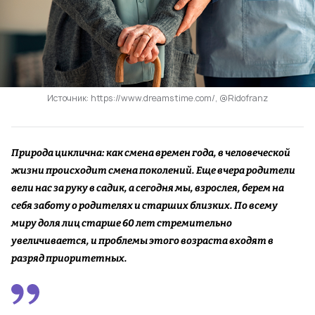
Источник: https://www.dreamstime.com/, @Ridofranz
Природа циклична: как смена времен года, в человеческой
жизни происходит смена поколений. Еще вчера родители
вели нас за руку в садик, а сегодня мы, взрослея, берем на
себя заботу о родителях и старших близких. По всему
миру доля лиц старше 60 лет стремительно
увеличивается, и проблемы этого возраста входят в
разряд приоритетных.