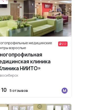
огопрофильные медицинские
нтры взрослые
ногопрофильная
едицинская клиника
Клиника НИИТО»
восибирск
10
5 отзывов