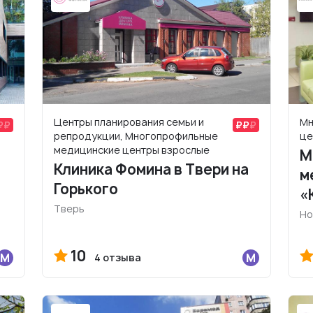
Центры планирования семьи и
Мн
репродукции, Многопрофильные
це
медицинские центры взрослые
М
Клиника Фомина в Твери на
м
Горького
«
Тверь
Но
10
4 отзыва