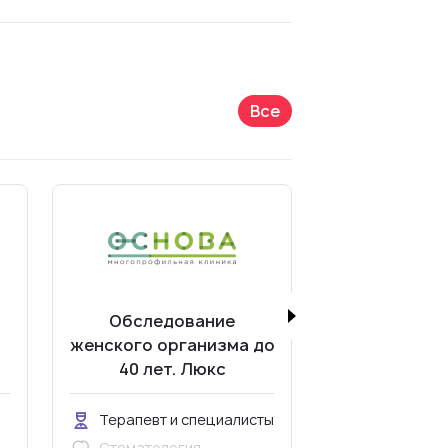
Все
Обследование
СМ-Лайт (о
женского организма до
п
40 лет. Люкс
Терапевт и специалисты
Терапевт и
Стоматология
Стоматолог