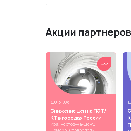
Акции партнеро
-₽₽
ДО 31.08
Д
Снижение цен на ПЭТ/
С
КТ в городах России
К
Уфа, Ростов-на-Дону,
П
Самара, Ставрополь,