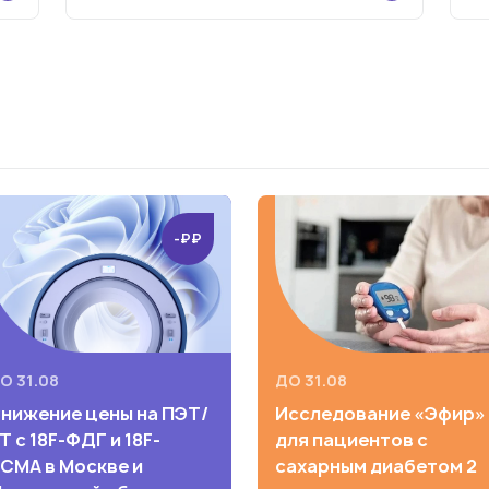
в
-₽₽
О 31.08
ДО 31.08
нижение цены на ПЭТ/
Исследование «Эфир»
Т с 18F-ФДГ и 18F-
для пациентов с
СМА в Москве и
сахарным диабетом 2