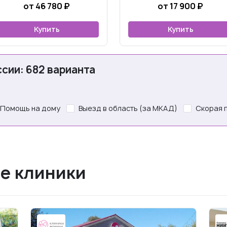
от 46 780 ₽
от 17 900 ₽
Купить
Купить
сии: 682 варианта
Помощь на дому
Выезд в область (за МКАД)
Скорая 
е клиники