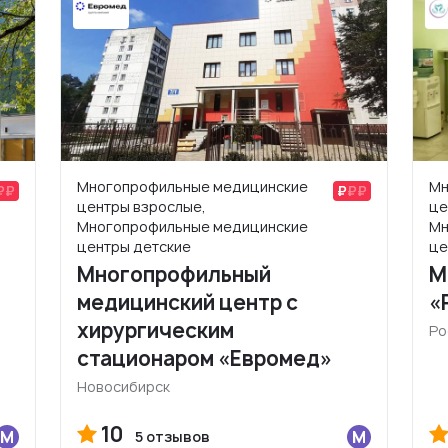
Многопрофильные медицинские
Мн
центры взрослые,
це
Многопрофильные медицинские
Мн
центры детские
це
Многопрофильный
М
медицинский центр с
«
хирургическим
Ро
стационаром «Евромед»
Новосибирск
10
5 отзывов