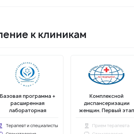
ение к клиникам
Базовая программа +
Комплексной
расширенная
диспансеризации
лабораторная
женщин. Первый эта
иагностика (18-70 лет)
Терапевт и специалисты
Прием терапевта
Стоматология
Стоматология