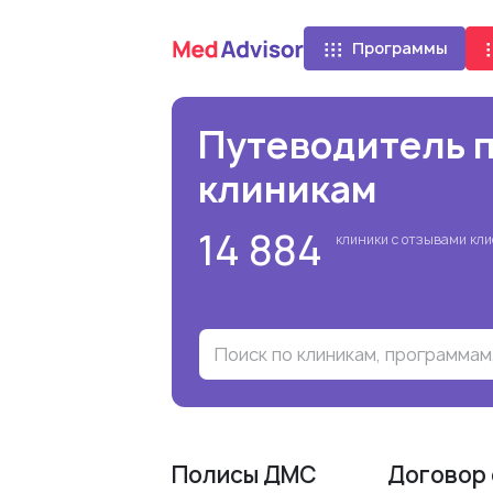
Программы
Путеводитель 
клиникам
14 884
клиники c отзывами кл
Полисы ДМС
Договор 