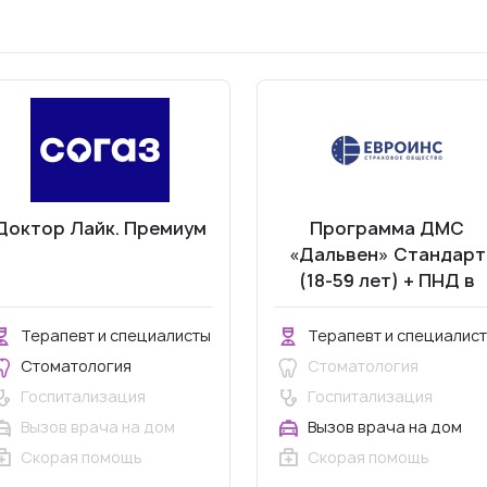
Доктор Лайк. Премиум
Программа ДМС
«Дальвен» Стандарт
(18-59 лет) + ПНД в
пределах МКАД
Терапевт и специалисты
Терапевт и специалис
Стоматология
Стоматология
Госпитализация
Госпитализация
Вызов врача на дом
Вызов врача на дом
Скорая помощь
Скорая помощь