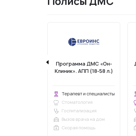
Полисы ДМС
Программа ДМС «Он-
Клиник». АПП (18-58 л.)
Терапевт и специалисты
Стоматология
Госпитализация
Вызов врача на дом
Скорая помощь