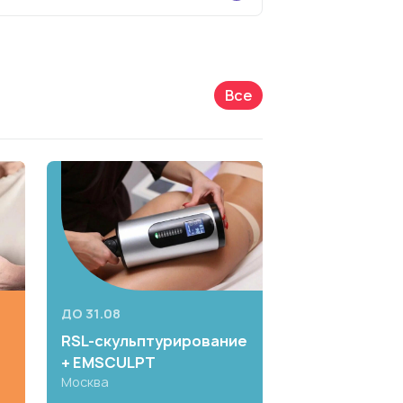
Все
ДО 31.08
ДО 31.08
RSL-скульптурирование
Обследовани
+ EMSCULPT
скрининг
Москва
Вся Россия