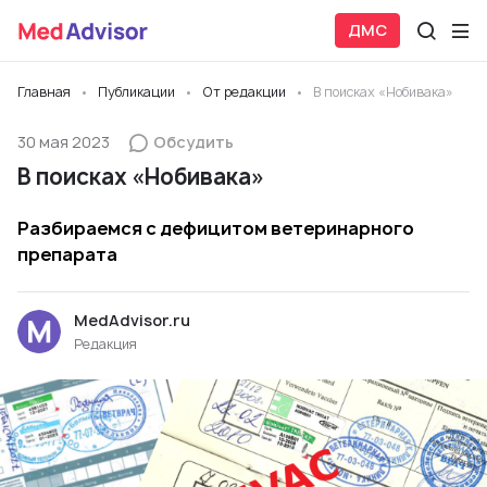
ДМС
Главная
Публикации
От редакции
В поисках «Нобивака»
30 мая 2023
Обсудить
В поисках «Нобивака»
Разбираемся с дефицитом ветеринарного
препарата
MedAdvisor.ru
Редакция