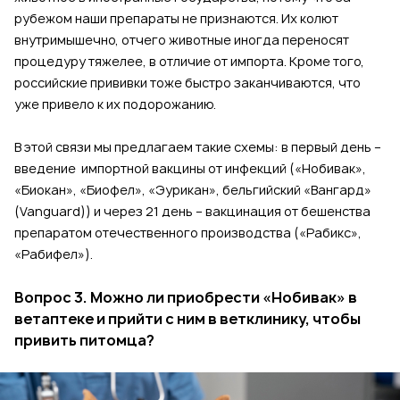
рубежом наши препараты не признаются. Их колют
внутримышечно, отчего животные иногда переносят
процедуру тяжелее, в отличие от импорта. Кроме того,
российские прививки тоже быстро заканчиваются, что
уже привело к их подорожанию.
В этой связи мы предлагаем такие схемы: в первый день –
введение импортной вакцины от инфекций («Нобивак»,
«Биокан», «Биофел», «Эурикан», бельгийский «Вангард»
(Vanguard)) и через 21 день – вакцинация от бешенства
препаратом отечественного производства («Рабикс»,
«Рабифел»).
Вопрос 3. Можно ли приобрести «Нобивак» в
ветаптеке и прийти с ним в ветклинику, чтобы
привить питомца?