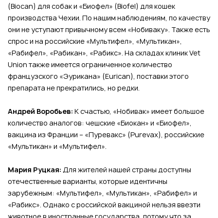
(Biocan) для собак и «Биофел» (Biofel) для кошек
производства Чехии. По нашим наблюдениям, по качеству
они не уступают привычному всем «Нобиваку». Также есть
спрос и на российские «Мультифел», «Мультикан»,
«Рабифел», «Рабикан», «Рабикс». На складах клиник Vet
Union также имеется ограниченное количество
французского «Эурикана» (Eurican), поставки этого
препарата не прекратились, но редки.
Андрей Воробьев:
К счастью, «Нобивак» имеет большое
количество аналогов: чешские «Биокан» и «Биофел»,
вакцина из Франции – «Пуревакс» (Purevax), российские
«Мультикан» и «Мультифел».
Мария Руцкая:
Для жителей нашей страны доступны
отечественные варианты, которые идентичны
зарубежным: «Мультифел», «Мультикан», «Рабифел» и
«Рабикс». Однако с российской вакциной нельзя ввезти
животное в иностранные государства, потому что за