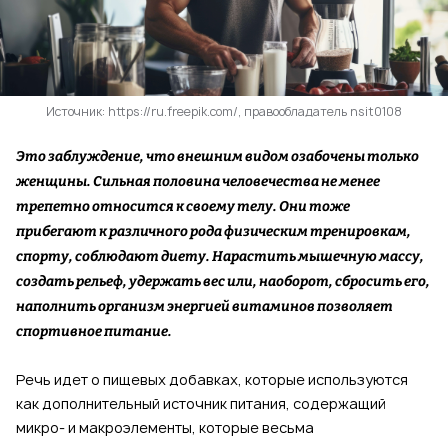
Источник: https://ru.freepik.com/, правообладатель nsit0108
Это заблуждение, что внешним видом озабочены только
женщины. Сильная половина человечества не менее
трепетно относится к своему телу. Они тоже
прибегают к различного рода физическим тренировкам,
спорту, соблюдают диету. Нарастить мышечную массу,
создать рельеф, удержать вес или, наоборот, сбросить его,
наполнить организм энергией витаминов позволяет
спортивное питание.
Речь идет о пищевых добавках, которые используются
как дополнительный источник питания, содержащий
микро- и макроэлементы, которые весьма