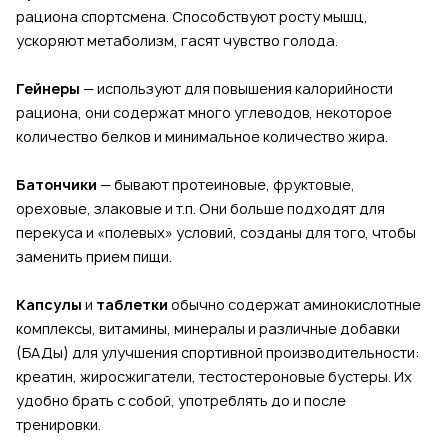
рациона спортсмена. Способствуют росту мышц,
ускоряют метаболизм, гасят чувство голода.
Гейнеры
— используют для повышения калорийности
рациона, они содержат много углеводов, некоторое
количество белков и минимальное количество жира.
Батончики
— бывают протеиновые, фруктовые,
ореховые, злаковые и т.п. Они больше подходят для
перекуса и «полевых» условий, созданы для того, чтобы
заменить прием пищи.
Капсулы
и
таблетки
обычно содержат аминокислотные
комплексы, витамины, минералы и различные добавки
(БАДы) для улучшения спортивной производительности:
креатин, жиросжигатели, тестостероновые бустеры. Их
удобно брать с собой, употреблять до и после
тренировки.