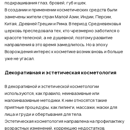
подкрашивания глаз, бровей, губ и щек.
В создании и применении косметических средств были
замечены жители стран Малой Азии, Индии, Персии,
Китая, Древней Греции и Рима. В период Средневековья
церковь преследовала тех, кто чрезмерно заботился о
красоте телесной, а не душевной, поэтому развитие
направления в это время замедлилось. Но в эпоху
Возрождения интерес к косметике возник вновь и больше
уже не угасал.
Декоративная и эстетическая косметология
В декоративной и эстетической косметологии
используются, как правило, неинвазивные или
малоинвазивные методики. К ним относятся такие
приятные процедуры, как пилинги, массажи, маски для
лица и груди и обертывания для тела.
Эстетическая косметология направлена на профилактику
возрастных изменений, коррекцию недостатков,