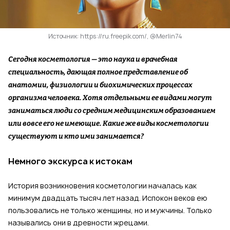
Источник: https://ru.freepik.com/, @Merlin74
Сегодня косметология — это наука и врачебная
специальность, дающая полное представление об
анатомии, физиологии и биохимических процессах
организма человека. Хотя отдельными ее видами могут
заниматься люди со средним медицинским образованием
или вовсе его не имеющие. Какие же виды косметологии
существуют и кто ими занимается?
Немного экскурса к истокам
История возникновения косметологии началась как
минимум двадцать тысяч лет назад. Испокон веков ею
пользовались не только женщины, но и мужчины. Только
назывались они в древности жрецами.