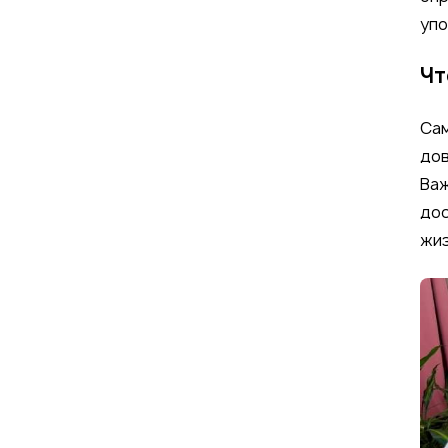
упо
Чт
Сам
дов
Важ
дос
жиз