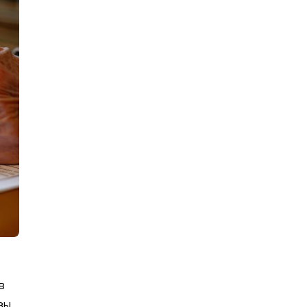
в
зы.