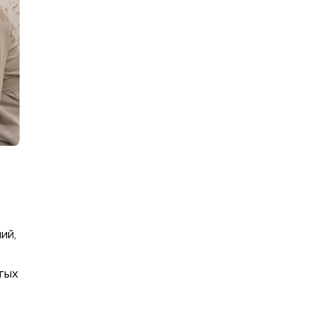
ий,
тых