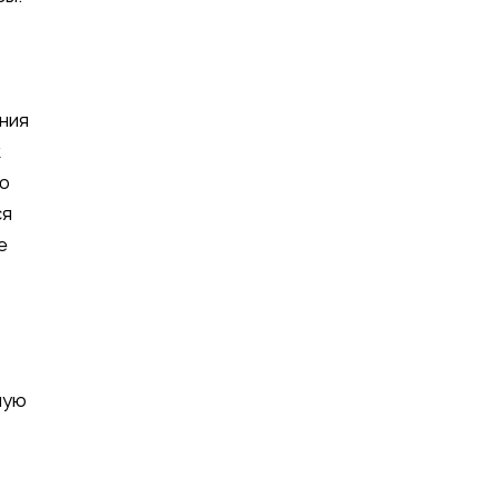
ния
к
ую
ся
е
ную