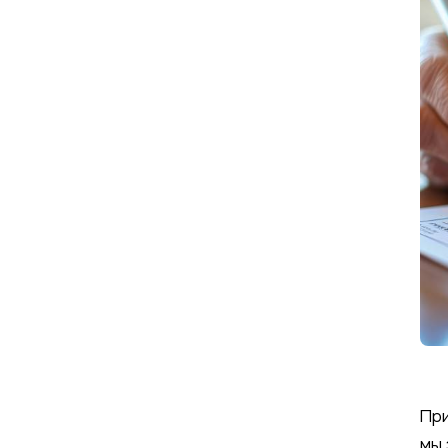
При
мы 