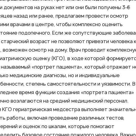
и документов на руках нет или они были получены 3-6
яцев назад или ранее, предлагаем провести осмотр
ими врачами в центре, чтобы комплексно оценить
тояние подопечного. Если же сопутствующие заболева
 старческий возраст не позволяют привезти человека 
, возможен осмотр на дому. Врач проводит комплексн
иатрическую оценку (КГО), в ходе которой формирует
 называемый «портрет пациента», который отражает н
ько медицинские диагнозы, но и индивидуальные
бенности, степень самостоятельности и уязвимости. В
леднее время функции создания «портрета пациента»
чно возлагаются на средний медицинский персонал.
 КГО гериатрическая медсестра выполняет значитель
ть работы, включая проведение различных тестов,
ерений и оценок по шкалам, которые помогают
еделить базовое состояние пожилого человека. Важно