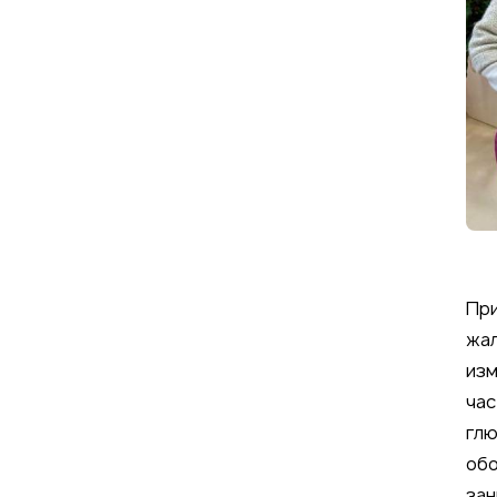
При
жал
изм
час
глю
обо
зан