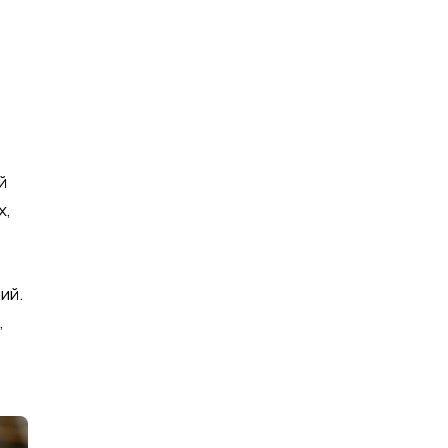
й
х,
ий.
,