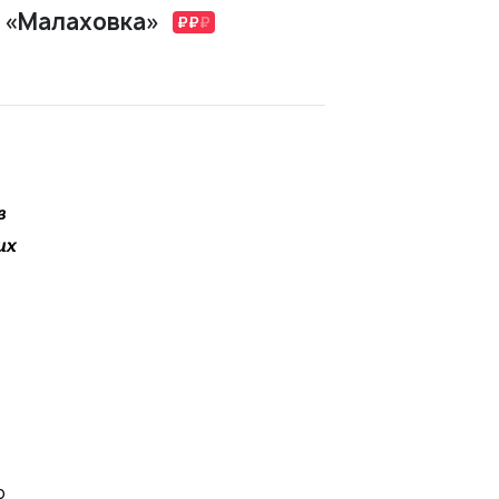
п «Малаховка»
в
их
о