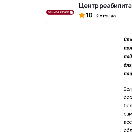
Центр реабилита
10
2 отзыва
Ста
пож
под
для
пац
Есл
осо
бол
сам
асс
обл