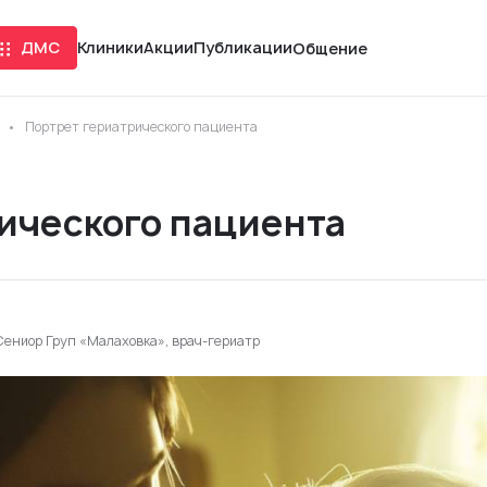
ДМС
Клиники
Акции
Публикации
Общение
Портрет гериатрического пациента
ического пациента
Сениор Груп «Малаховка», врач-гериатр