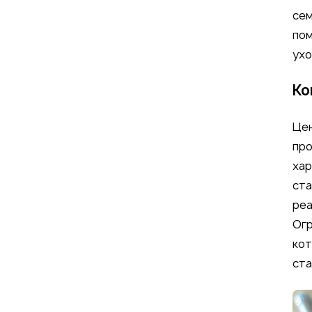
сем
пом
ухо
Ко
Цен
про
хар
ста
реа
Огр
кот
ста