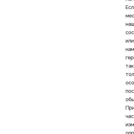
Есл
мес
наш
сос
или
нам
гер
так
тол
осо
пос
обы
При
час
изм
опр