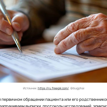
Источник:
https://ru.freepik.com/
, @bugphai
 первичном обращении пациента или его родственнико
запрашиваем выписки, протоколы исследований, эпикри