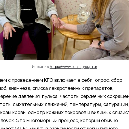
Источник:
https://www.seniorgroup.ru/
ем с проведением КГО включает в себя: опрос, сбор
об, анамнеза, списка лекарственных препаратов,
ерение давления, пульса, частоты сердечных сокращен
тоты дыхательных движений, температуры, сатурации,
козы крови, осмотр кожных покровов и видимых слизис
лочек. Это многомерный процесс, который обычно
имает 50-90 минут, в зависимости от когнитивного