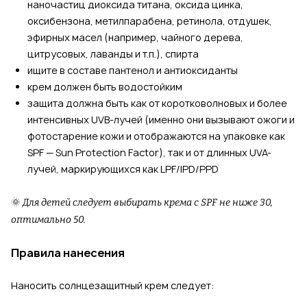
наночастиц диоксида титана, оксида цинка,
оксибензона, метилпарабена, ретинола, отдушек,
эфирных масел (например, чайного дерева,
цитрусовых, лаванды и т.п.), спирта
ищите в составе пантенол и антиоксиданты
крем должен быть водостойким
защита должна быть как от коротковолновых и более
интенсивных UVB-лучей (именно они вызывают ожоги и
фотостарение кожи и отображаются на упаковке как
SPF — Sun Protection Factor), так и от длинных UVA-
лучей, маркирующихся как LPF/IPD/PPD
🌞
Для детей следует выбирать крема с SPF не ниже 30,
оптимально 50.
Правила нанесения
Наносить солнцезащитный крем следует: