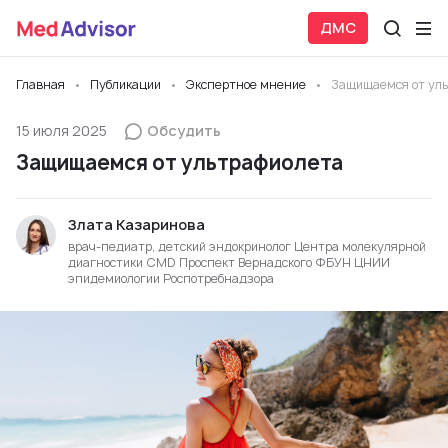
ДМС
Главная
Публикации
Экспертное мнение
Защищаемся от ул
15 июля 2025
Обсудить
Защищаемся от ультрафиолета
Злата Казаринова
врач-педиатр, детский эндокринолог Центра молекулярной
диагностики CMD Проспект Вернадского ФБУН ЦНИИ
эпидемиологии Роспотребнадзора