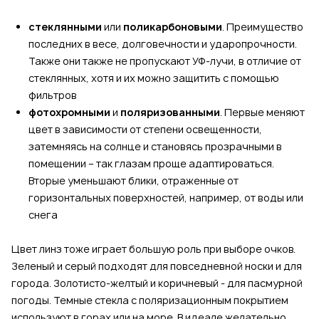
стеклянными
или
поликарбоновыми
. Преимущество
последних в весе, долговечности и ударопрочности.
Также они также не пропускают УФ-лучи, в отличие от
стеклянных, хотя и их можно защитить с помощью
фильтров
фотохромными
и
поляризованными
. Первые меняют
цвет в зависимости от степени освещенности,
затемняясь на солнце и становясь прозрачными в
помещении – так глазам проще адаптироваться.
Вторые уменьшают блики, отраженные от
горизонтальных поверхностей, например, от воды или
снега
Цвет линз тоже играет большую роль при выборе очков.
Зеленый и серый подходят для повседневной носки и для
города. Золотисто-желтый и коричневый - для пасмурной
погоды. Темные стекла с поляризационным покрытием
используют в горах или на море. В идеале желательно