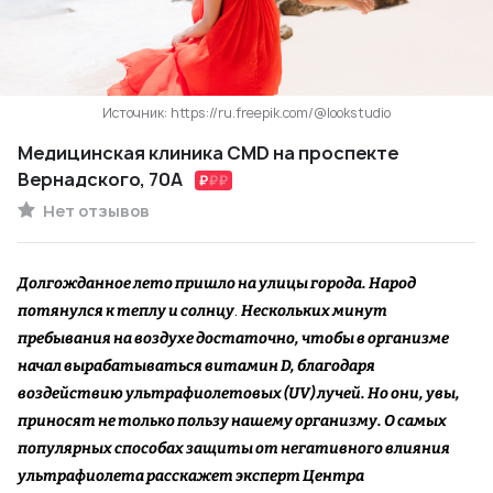
Источник: https://ru.freepik.com/@lookstudio
Медицинская клиника CMD на проспекте
Вернадского, 70А
Нет отзывов
Долгожданное лето пришло на улицы города. Народ
.
потянулся к теплу и солнцу
Нескольких минут
пребывания на воздухе достаточно, чтобы в организме
начал вырабатываться витамин D, благодаря
воздействию ультрафиолетовых (UV) лучей. Но они, увы,
приносят не только пользу нашему организму. О самых
популярных способах защиты от негативного влияния
ультрафиолета расскажет эксперт Центра