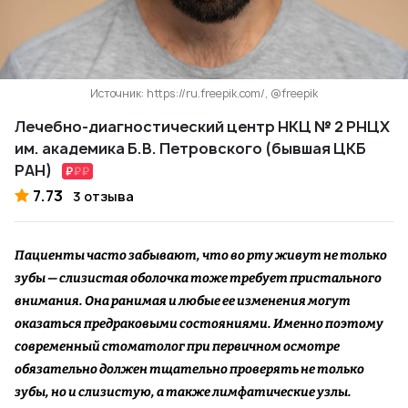
Источник: https://ru.freepik.com/, @freepik
Лечебно-диагностический центр НКЦ № 2 РНЦХ
им. академика Б.В. Петровского (бывшая ЦКБ
РАН)
7.73
3 отзыва
Пациенты часто забывают, что во рту живут не только
зубы — слизистая оболочка тоже требует пристального
внимания. Она ранимая и любые ее изменения могут
оказаться предраковыми состояниями. Именно поэтому
современный стоматолог при первичном осмотре
обязательно должен тщательно проверять не только
зубы, но и слизистую, а также лимфатические узлы.