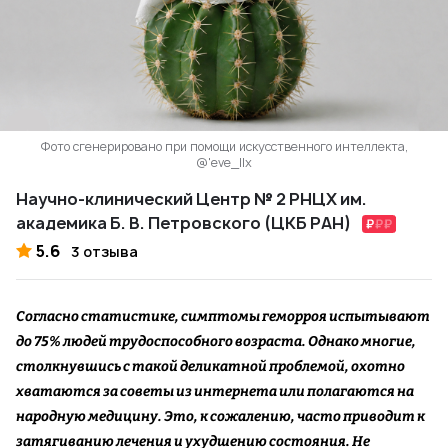
Фото сгенерировано при помощи искусственного интеллекта,
@'eve_Ilx
Научно-клинический Центр № 2 РНЦХ им.
академика Б. В. Петровского (ЦКБ РАН)
5.6
3 отзыва
Согласно статистике, симптомы геморроя испытывают
до 75% людей трудоспособного возраста. Однако многие,
столкнувшись с такой деликатной проблемой, охотно
хватаются за советы из интернета или полагаются на
народную медицину. Это, к сожалению, часто приводит к
затягиванию лечения и ухудшению состояния. Не