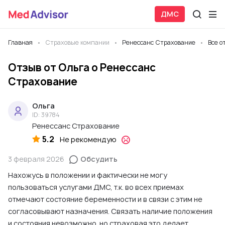
ДМС
Главная
Страховые компании
Ренессанс Страхование
Все о
Отзыв от Ольга о Ренессанс
Страхование
Ольга
ID: 39784
Ренессанс Страхование
5.2
Не рекомендую
3 февраля 2026
Обсудить
Нахожусь в положении и фактически не могу
пользоваться услугами ДМС, т.к. во всех приемах
отмечают состояние беременности и в связи с этим не
согласовывают назначения. Связать наличие положения
и состояния невозможно, но страховая это делает.