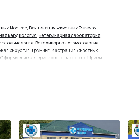
ных Nobivac
,
Вакцинация животных Purevax
,
ная кардиология
,
Ветеринарная лаборатория
,
офтальмология
,
Ветеринарная стоматология
,
ная хирургия
,
Груминг
,
Кастрация животных
,
Оформление ветеринарного паспорта
,
Прием
тных
,
Родовспоможение у животных
,
Стерилизация
ивотных
,
Эвтаназия животных