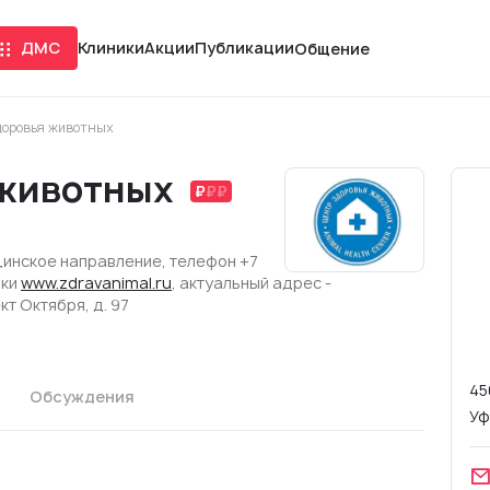
ДМС
Клиники
Акции
Публикации
Общение
доровья животных
 животных
цинское направление, телефон +7
ики
www.zdravanimal.ru
, актуальный адрес -
кт Октября, д. 97
45
Обсуждения
Уф