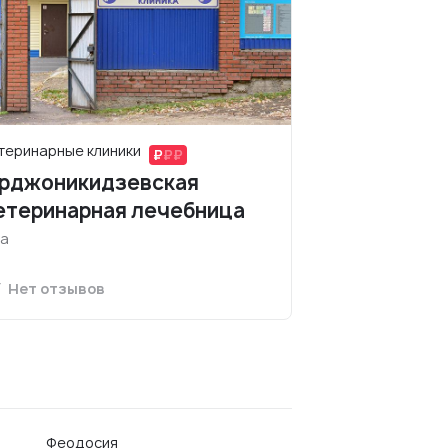
теринарные клиники
рджоникидзевская
етеринарная лечебница
а
Нет отзывов
Феодосия