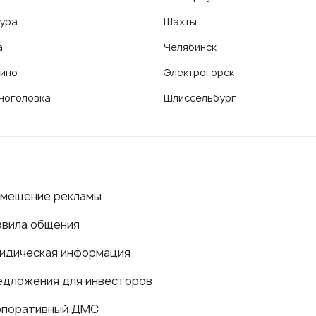
ура
Шахты
а
Челябинск
ино
Электрогорск
ноголовка
Шлиссельбург
змещение рекламы
авила общения
идическая информация
едложения для инвесторов
рпоративный ДМС