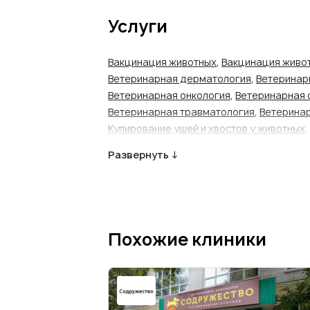
Услуги
Вакцинация животных
,
Вакцинация живот
Ветеринарная дерматология
,
Ветеринар
Ветеринарная онкология
,
Ветеринарная 
Ветеринарная травматология
,
Ветеринар
Купирование ушей и хвостов у животных
,
ветеринара
,
Рентген-диагностика живо
Развернуть ↓
животных
,
УЗИ животных
,
Чипирование ж
Похожие клиники