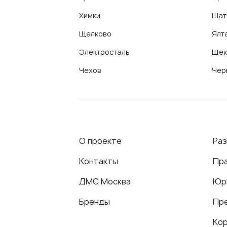
Химки
Шат
Щелково
Ялт
Электросталь
Щек
Чехов
Чер
О проекте
Ра
Контакты
Пр
ДМС Москва
Юр
Бренды
Пр
Ко