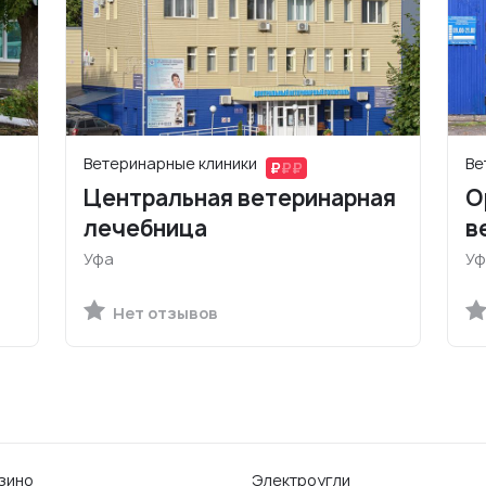
Ветеринарные клиники
Ве
Центральная ветеринарная
О
лечебница
в
Уфа
Уф
Нет отзывов
зино
Электроугли