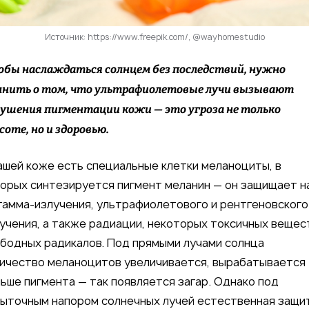
Источник: https://www.freepik.com/, @wayhomestudio
бы наслаждаться солнцем без последствий, нужно
нить о том, что ультрафиолетовые лучи вызывают
ушения пигментации кожи — это угроза не только
соте, но и здоровью.
ашей коже есть специальные клетки меланоциты, в
орых синтезируется пигмент меланин — он защищает н
гамма-излучения, ультрафиолетового и рентгеновского
учения, а также радиации, некоторых токсичных вещес
бодных радикалов. Под прямыми лучами солнца
ичество меланоцитов увеличивается, вырабатывается
ьше пигмента — так появляется загар. Однако под
ыточным напором солнечных лучей естественная защи