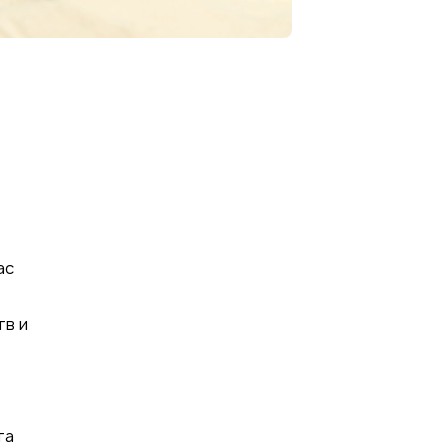
ас
тв и
та