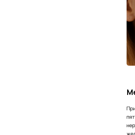
М
При
пят
нер
жел