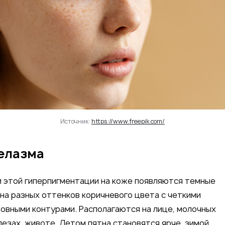
Источник:
https://www.freepik.com/
елазма
 этой гиперпигментации на коже появляются темные
на разных оттенков коричневого цвета с четкими
овными контурами. Располагаются на лице, молочных
езах, животе. Летом пятна становятся ярче, зимой