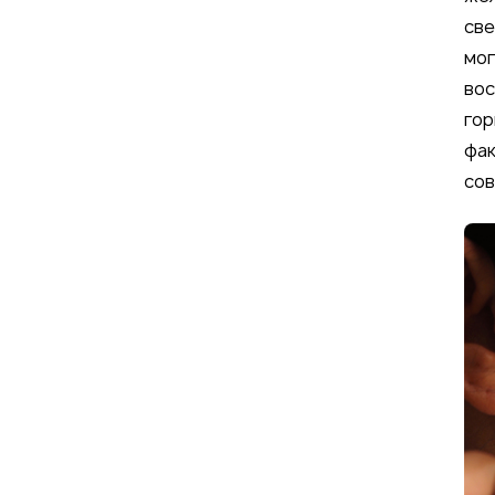
све
мог
вос
гор
фак
сов