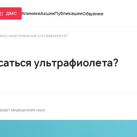
ДМС
Клиники
Акции
Публикации
Общение
чему надо опасаться ультрафиолета?
саться ультрафиолета?
ндидат медицинских наук