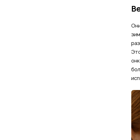
В
Они
зим
раз
Это
онк
бол
исп