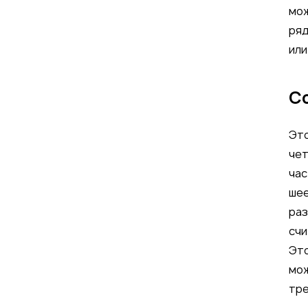
мож
ряд
ил
С
Это
чет
час
шее
раз
счи
Это
мож
тре