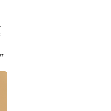
т
.
к
ет