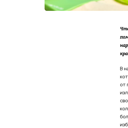
Что
пом
нар
кра
В н
кот
от 
изл
сво
кол
бол
изб