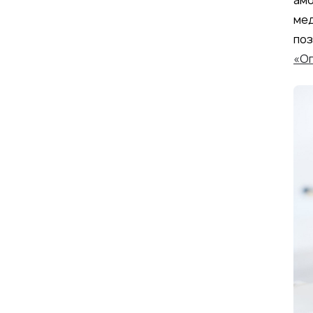
амб
мед
поз
«О