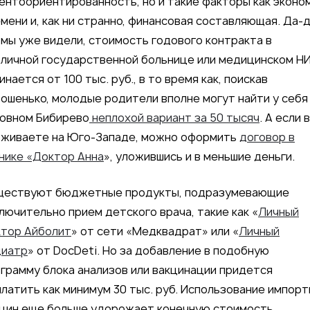
ентоориентированность, но и такие факторы как эконо
мени и, как ни странно, финансовая составляющая. Да-д
 мы уже видели, стоимость годового контракта в
личной государственной больнице или медицинском Н
инается от 100 тыс. руб., в то время как, поискав
ошенько, молодые родители вполне могут найти у себя
овном Бибирево
неплохой вариант за 50 тысяч
. А если 
оживаете на Юго-Западе, можно оформить
договор в
нике «Доктор Анна
», уложившись и в меньшие деньги.
ществуют бюджетные продукты, подразумевающие
лючительно прием детского врача, такие как «
Личный
ктор Айболит
» от сети «Медквадрат» или «
Личный
диатр
» от DocDeti. Но за добавление в подобную
грамму блока анализов или вакцинации придется
латить как минимум 30 тыс. руб. Использование импор
цин еще больше удорожает конечную стоимость.