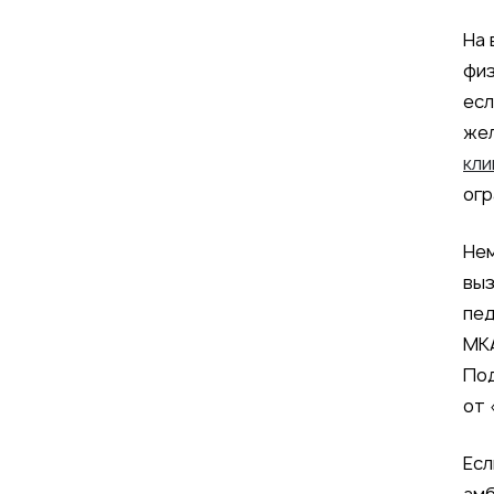
На 
физ
есл
жел
кли
огр
Нем
выз
пед
МК
Под
от 
Есл