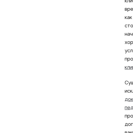
кли
вре
как
сто
нач
хор
усл
пр
кли
Су
иск
до
пе
про
доп
вак