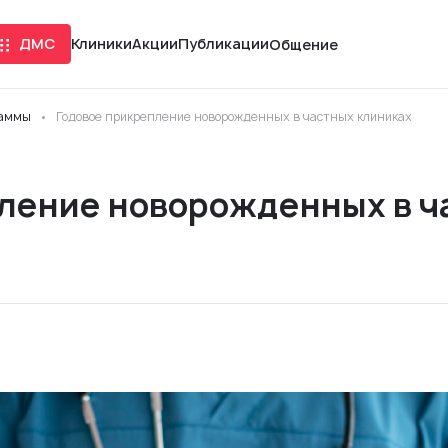
ДМС
Клиники
Акции
Публикации
Общение
раммы
Годовое прикрепление новорожденных в частных клиниках
ление новорожденных в ч