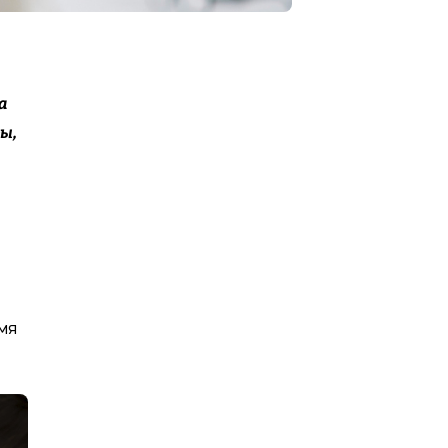
а
ы,
мя