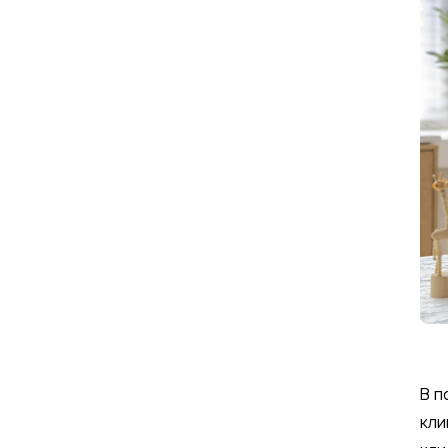
В п
кли