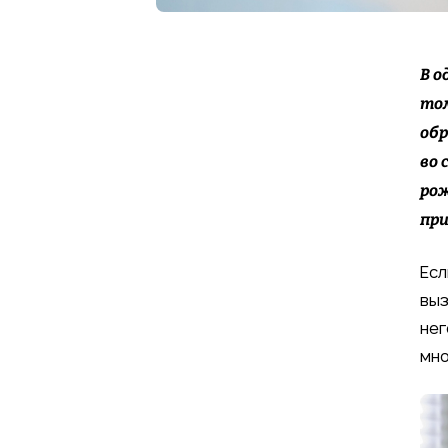
В о
том
обр
во 
рож
при
Есл
выз
нег
мно