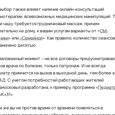
выбор также влияет наличие онлайн-консультаций,
иотерапии, всевозможных медицинских манипуляций. Т
и чаду требуется грудничковый массаж, причем
ательно на дому, к вашим услугам варианты от «
СМ-
ники
» или
«Семейной
». Как правило, количество сеансов
аничено десятью.
аловажный момент – не все договоры предусматрива
ов врача по болезни, только патронаж. И не всегда
иатр примчится на вызов в выходной день, тем более з
АД. С учетом потребностей работающих жителей
московья разработана, к примеру, программа «
Педиат
«К+31».
и же вы не против время от времени появляться в