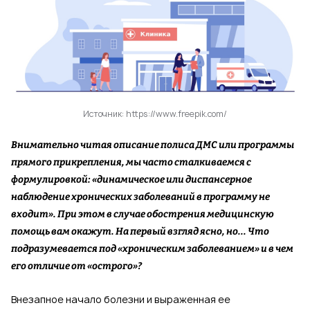
Источник: https://www.freepik.com/
Внимательно читая описание полиса ДМС или программы
прямого прикрепления, мы часто сталкиваемся с
формулировкой: «динамическое или диспансерное
наблюдение хронических заболеваний в программу не
входит». При этом в случае обострения медицинскую
помощь вам окажут. На первый взгляд ясно, но... Что
подразумевается под «хроническим заболеванием» и в чем
его отличие от «острого»?
Внезапное начало болезни и выраженная ее