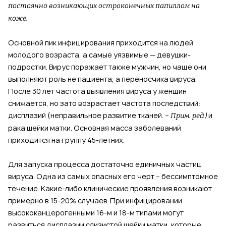
постоянно возникающих остроконечных папиллом на
коже.
Основной пик инфицирования приходится на людей
молодого возраста, а самые уязвимые — девушки-
подростки. Вирус поражает также мужчин, но чаще они
выполняют роль не пациента, а переносчика вируса.
После 30 лет частота выявления вируса у женщин
снижается, но зато возрастает частота последствий:
дисплазий (неправильное развитие тканей. –
и
Прим. ред.)
рака шейки матки. Основная масса заболеваний
приходится на группу 45-летних.
Для запуска процесса достаточно единичных частиц
вируса. Одна из самых опасных его черт – бессимптомное
течение. Какие-либо клинические проявления возникают
примерно в 15-20% случаев. При инфицировании
высококанцерогенными 16-м и 18-м типами могут
развиться дисплазии слизистой шейки матки, которые