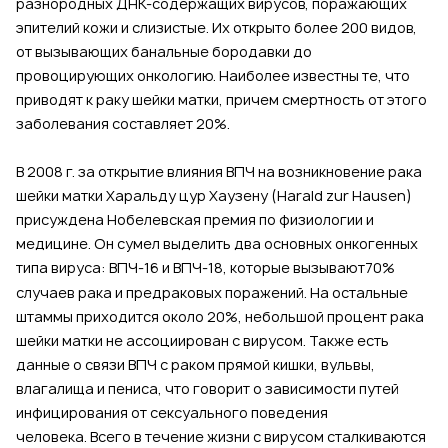
разнородных ДНК-содержащих вирусов, поражающих
эпителий кожи и слизистые. Их открыто более 200 видов,
от вызывающих банальные бородавки до
провоцирующих онкологию. Наиболее известны те, что
приводят к раку шейки матки, причем смертность от этого
заболевания составляет 20%.
В 2008 г. за открытие влияния ВПЧ на возникновение рака
шейки матки Харальду цур Хаузену (Harald zur Hausen)
присуждена Нобелевская премия по физиологии и
медицине. Он сумел выделить два основных онкогенных
типа вируса: ВПЧ-16 и ВПЧ-18, которые вызывают
70%
случаев рака и предраковых поражений. На остальные
штаммы приходится около 20%, небольшой процент рака
шейки матки не ассоциирован с вирусом. Также есть
данные о связи ВПЧ с раком прямой кишки, вульвы,
влагалища и пениса, что говорит о зависимости путей
инфицирования от сексуального поведения
человека. Всего в течение жизни с вирусом сталкиваются