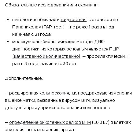
Обязательные исследования или скрининг:
цитология: обычная и
жидкостная
; с окраской по
Папаниколау (PAP-тест) — не реже 1 раза в год
начиная с 21 года;
молекулярно-биологические методы ДНК-
диагностики, из которых основным является
ПЦР
(качественно и количественно)
— профилактически, 1
раз в 3 года, начиная с 30 лет.
Дополнительные:
— расширенная
кольпоскопия
, т.к. предраковые изменения
в шейке матки, вызванные вирусом ВПЧ, визуально
доступны врачу при использовании кольпоскопа
—
определение онкогенных белков ВПЧ
(Е6 и E7) в клетках
эпителия, по назначению врача