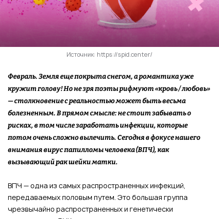
Источник: https://spid.center/
Февраль. Земля еще покрыта снегом, а романтика уже
кружит голову! Но не зря поэты рифмуют «кровь / любовь»
— столкновение с реальностью может быть весьма
болезненным. В прямом смысле: не стоит забывать о
рисках, в том числе заработать инфекции, которые
потом очень сложно вылечить. Сегодня в фокусе нашего
внимания вирус папилломы человека (ВПЧ), как
вызывающий рак шейки матки.
ВПЧ — одна из самых распространенных инфекций,
передаваемых половым путем. Это большая группа
чрезвычайно распространенных и генетически