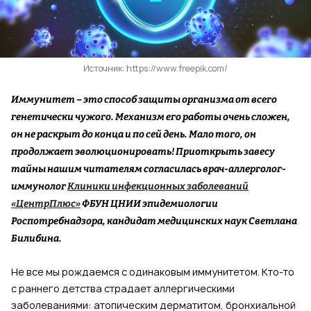
Источник: https://www.freepik.com/
Иммунитет – это способ защиты организма от всего
генетически чужого. Механизм его работы очень сложен,
он не раскрыт до конца и по сей день. Мало того, он
продолжает эволюционировать! Приоткрыть завесу
тайны нашим читателям согласилась врач-аллерголог-
иммунолог
Клиники инфекционных заболеваний
«ЦентрПлюс»
ФБУН ЦНИИ эпидемиологии
Роспотребнадзора, кандидат медицинских наук Светлана
Билибина.
Не все мы рождаемся с одинаковым иммунитетом. Кто-то
с раннего детства страдает аллергическими
заболеваниями: атопическим дерматитом, бронхиальной