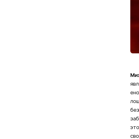
Ми
явл
ено
лош
без
заб
это
сво