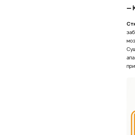
— 
Ст
заб
моз
Сущ
апа
при