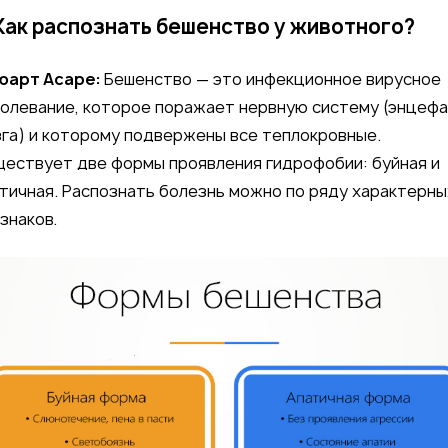
Как распознать бешенство у животного?
юарт Асаре:
Бешенство — это инфекционное вирусное
олевание, которое поражает нервную систему (энцеф
га) и которому подвержены все теплокровные.
ествует две формы проявления гидрофобии: буйная и
тичная. Распознать болезнь можно по ряду характерны
знаков.