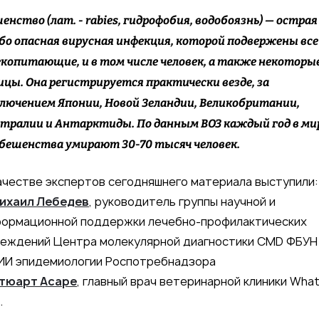
енство (лат. - rabies, гидрофобия, водобоязнь) — острая
бо опасная вирусная инфекция, которой подвержены все
копитающие, и в том числе человек, а также некоторы
цы. Она регистрируется практически везде, за
лючением Японии, Новой Зеландии, Великобритании,
тралии и Антарктиды. По данным ВОЗ каждый год в ми
бешенства умирают 30-70 тысяч человек.
ачестве экспертов сегодняшнего материала выступили:
ихаил Лебедев
, руководитель группы научной и
формационной поддержки лечебно-профилактических
еждений Центра молекулярной диагностики CMD ФБУН
ИИ эпидемиологии Роспотребнадзора
тюарт Асаре
, главный врач ветеринарной клиники What
.