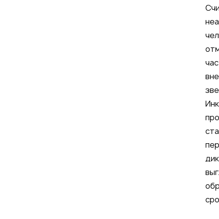
Счи
неа
чел
отм
час
вне
зве
Инк
про
ста
пер
дик
выг
обр
сро