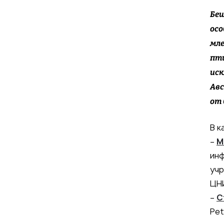
Беш
осо
мле
пти
иск
Авс
от 
В к
–
М
ин
учр
ЦН
–
С
Pet