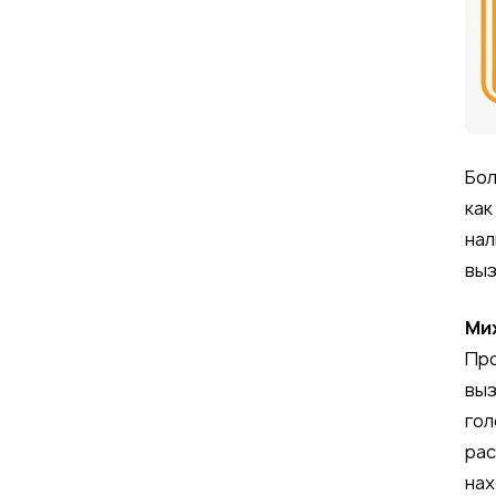
Бол
как
нал
выз
Ми
Про
выз
гол
рас
нах