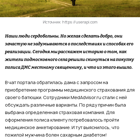
Источник: https://userapi.com
Наши люди сердобольны. Но желая сделать добро, они
зачастую не задумываются о последствиях и способах его
реализации. Сегодня мы расскажем историю о том, как
жители подмосковного села решили скинуться на покупку
полиса ДМС местному священнику, и что из этого вышло.
В чат портала обратилась дама с запросом на
приобретение программы медицинского страхования для
своего батюшки. Сотрудники MedAdvisor.ru стали с ней
обсуждать различные варианты. По ряду причин была
выбрана определенная страховая компания. Для
оформления полиса клиенту потребовалось пройти
медицинское анкетирование. И тут выяснилось, что
пожилой мужчина болен сахарным диабетом!