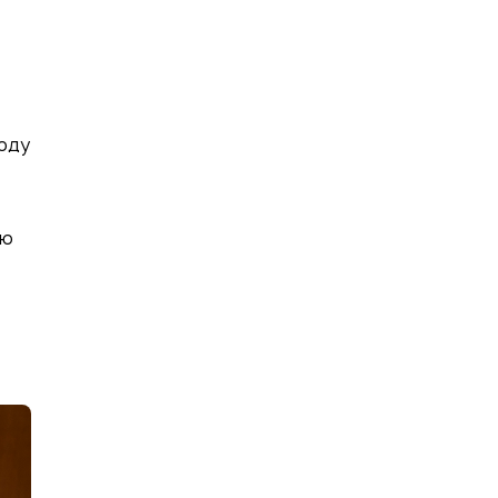
ходу
ию