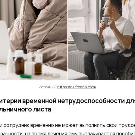
Источник:
https://ru.freepik.com/
итерии временной нетрудоспособности дл
льничного листа
и сотрудник временно не может выполнять свои трудо
занности, на время лечения ему выплачивается пособи