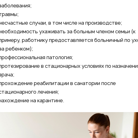
заболевания;
травмы;
несчастные случаи, в том числе на производстве;
необходимость ухаживать за больным членом семьи (к
примеру, работнику предоставляется больничный по у
за ребенком);
профессиональная патология;
протезирование в стационарных условиях по назначен
врача;
прохождение реабилитации в санатории после
стационарного лечения;
нахождение на карантине.