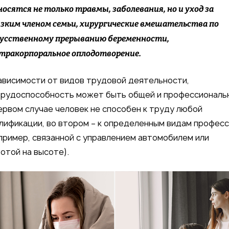
осятся не только травмы, заболевания, но и уход за
зким членом семьи, хирургические вмешательства по
усственному прерыванию беременности,
тракорпоральное оплодотворение.
ависимости от видов трудовой деятельности,
рудоспособность может быть общей и профессиональ
ервом случае человек не способен к труду любой
лификации, во втором – к определенным видам профес
пример, связанной с управлением автомобилем или
отой на высоте).