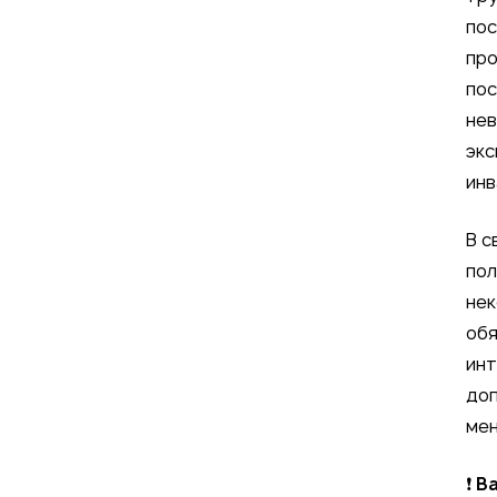
пос
про
пос
нев
экс
инв
В с
пол
нек
обя
инт
доп
мен
❗
В