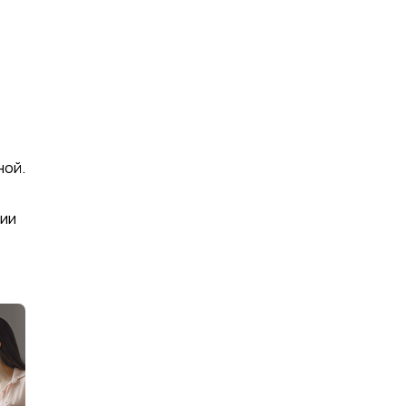
ной.
сии