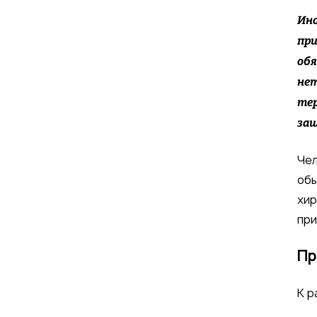
Ино
при
обя
нет
тер
защ
Чел
обы
хир
при
Пр
К р