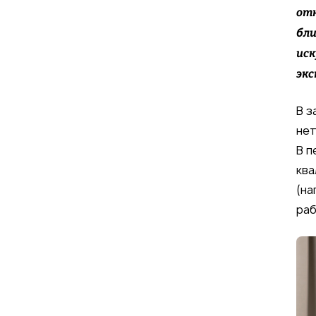
отн
бли
иск
экс
В з
нет
В п
ква
(на
раб