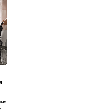
я
вые
е.