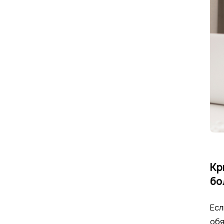
Кр
бо
Есл
обя