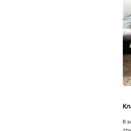
Кл
В з
тру