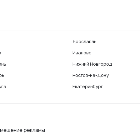
Ярославль
а
Иваново
ань
Нижний Новгород
рь
Ростов-на-Дону
уга
Екатеринбург
змещение рекламы