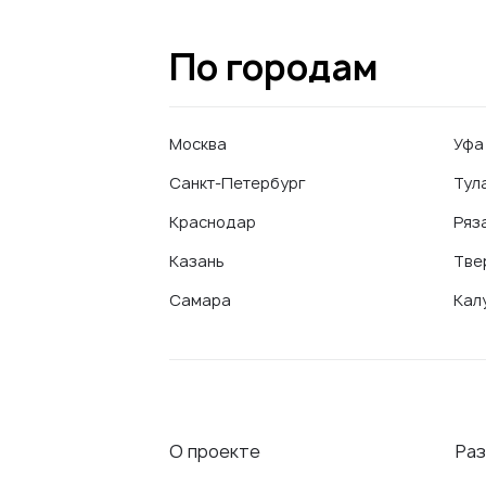
По городам
Москва
Уфа
Санкт-Петербург
Тул
Краснодар
Ряз
Казань
Тве
Самара
Кал
О проекте
Ра