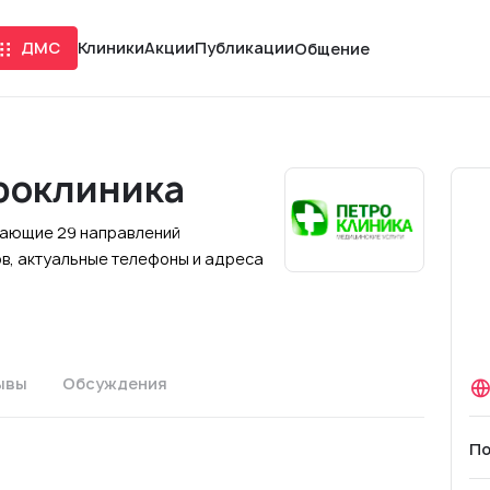
ДМС
Клиники
Акции
Публикации
Общение
роклиника
агающие 29 направлений
в, актуальные телефоны и адреса
ывы
Обсуждения
По