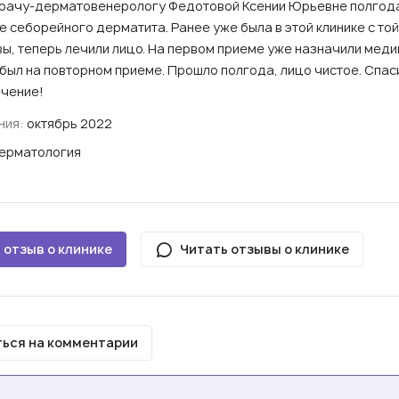
рачу-дерматовенерологу Федотовой Ксении Юрьевне полгода
 себорейного дерматита. Ранее уже была в этой клинике с то
вы, теперь лечили лицо. На первом приеме уже назначили мед
был на повторном приеме. Прошло полгода, лицо чистое. Спас
чение!
ния:
октябрь 2022
ерматология
 отзыв о клинике
Читать отзывы о клинике
ься на комментарии