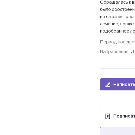
Обращалась к в
было обострение
но с кожей голо
лечение, позже 
подобранное ле
Период посеще
Направления:
Д
Написать
Подписат