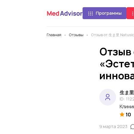
Программы
Главная
Отзывы
Отзыв от 生ま里 Natusich
Отзыв 
«Эстет
иннов
生ま里 
ID: 112
Клини
10
9 марта 2023