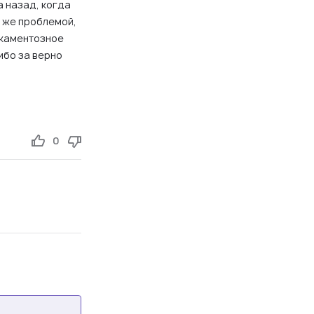
 назад, когда
й же проблемой,
икаментозное
ибо за верно
0