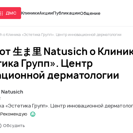
ДМС
Клиники
Акции
Публикации
Общение
 о Клиника «Эстетика Групп». Центр инновационной дерматологии
от 生ま里 Natusich о Клини
ика Групп». Центр
ационной дерматологии
Natusich
2
ка «Эстетика Групп». Центр инновационной дерматоло
Рекомендую
Обсудить