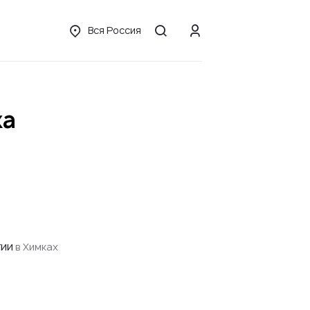
Вся Россия
ка
гии
в Химках