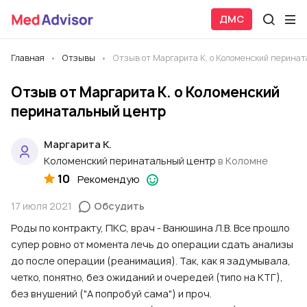
ДМС
Главная
Отзывы
Отзыв от Маргарита К. о Коломенский перина
Отзыв от Маргарита К. о Коломенский
перинатальный центр
Маргарита К.
Коломенский перинатальный центр
в Коломне
10
Рекомендую
17 июля 2021
Обсудить
Роды по контракту, ПКС, врач - Ванюшина Л.В. Все прошло
супер ровно от момента лечь до операции сдать анализы
до после операции (реанимация). Так, как я задумывала,
четко, понятно, без ожиданий и очередей (типо на КТГ),
без внушений ("А попробуй сама") и проч.