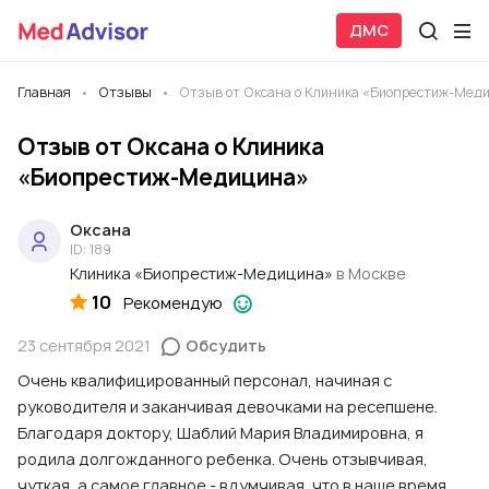
ДМС
Главная
Отзывы
Отзыв от Оксана о Клиника «Биопрестиж-Мед
Отзыв от Оксана о Клиника
«Биопрестиж-Медицина»
Оксана
ID: 189
Клиника «Биопрестиж-Медицина»
в Москве
10
Рекомендую
23 сентября 2021
Обсудить
Очень квалифицированный персонал, начиная с
руководителя и заканчивая девочками на ресепшене.
Благодаря доктору, Шаблий Мария Владимировна, я
родила долгожданного ребенка. Очень отзывчивая,
чуткая, а самое главное - вдумчивая, что в наше время