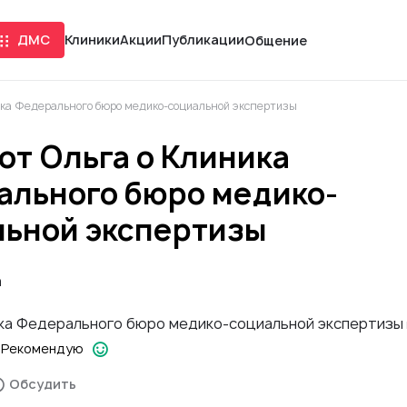
ДМС
Клиники
Акции
Публикации
Общение
ика Федерального бюро медико-социальной экспертизы
от Ольга о Клиника
ального бюро медико-
льной экспертизы
а
ка Федерального бюро медико-социальной экспертизы
Рекомендую
Обсудить