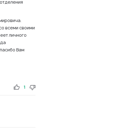
 отделения
мировича.
со всеми своими
леет личного
гда
Спасибо Вам
1