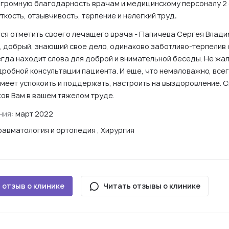
огромную благодарность врачам и медицинскому персоналу 2
ткость, отзывчивость, терпение и нелегкий труд
.
ся отметить своего лечащего врача - Папичева Сергея Влади
, добрый, знающий свое дело, одинаково заботливо-терпелив 
егда находит слова для доброй и внимательной беседы. Не жа
дробной консультации пациента. И еще, что немаловажно, все
умеет успокоить и поддержать, настроить на выздоровление. 
ов Вам в вашем тяжелом труде.
ния:
март 2022
равматология и ортопедия
,
Хирургия
 отзыв о клинике
Читать отзывы о клинике