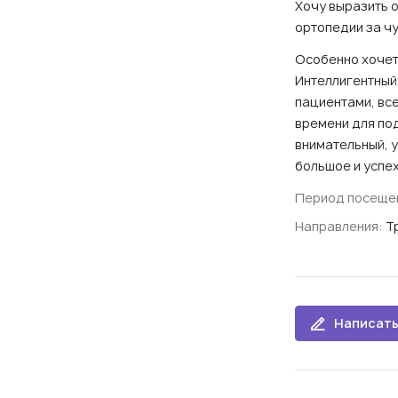
Хочу выразить 
ортопедии за чу
Особенно хочет
Интеллигентный
пациентами, вс
времени для по
внимательный, 
большое и успех
Период посеще
Направления:
Т
Написать