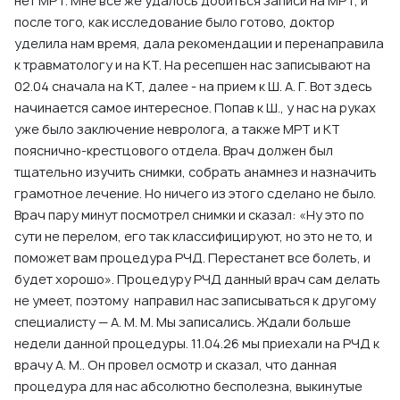
нет МРТ. Мне все же удалось добиться записи на МРТ, и
после того, как исследование было готово, доктор
уделила нам время, дала рекомендации и перенаправила
к травматологу и на КТ. На ресепшен нас записывают на
02.04 сначала на КТ, далее - на прием к Ш. А. Г. Вот здесь
начинается самое интересное. Попав к Ш., у нас на руках
уже было заключение невролога, а также МРТ и КТ
пояснично-крестцового отдела. Врач должен был
тщательно изучить снимки, собрать анамнез и назначить
грамотное лечение. Но ничего из этого сделано не было.
Врач пару минут посмотрел снимки и сказал: «Ну это по
сути не перелом, его так классифицируют, но это не то, и
поможет вам процедура РЧД. Перестанет все болеть, и
будет хорошо». Процедуру РЧД данный врач сам делать
не умеет, поэтому направил нас записываться к другому
специалисту — А. М. М. Мы записались. Ждали больше
недели данной процедуры. 11.04.26 мы приехали на РЧД к
врачу А. М.. Он провел осмотр и сказал, что данная
процедура для нас абсолютно бесполезна, выкинутые