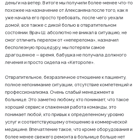
деньги на ветер. В итоге мы получили более-менее что-то
похожее на назначение от Алексаняна после того, как я
уже начала его просто требовать, после чего уехали
домой, все также с дикой болью в отвратительном
состоянии. Врач Ш. абсолютно не вникал в ситуацию, не
смог отличить перелом от «неперелома», назначил
бесполезную процедуру, мы потеряли самое
драгоценное — время, бабушка не получала должного
лечения и просто сидела на «Кетороле».
Отвратительное, безразличное отношение к пациенту,
полное непонимание ситуации, отсутствие компетенций и
профессионализма. Очень слабый менеджмент в
больнице. Это заметно любому, кто понимает, что такое
хороший сервис и слаженная работа команды, это
понимает любой, кто привык к определенному уровню
услуг и соответствующему отношению в коммерческой
медицине. Впечатление такое, что кроме оборудования и
более менее свежего ремонта в больнице больше нет