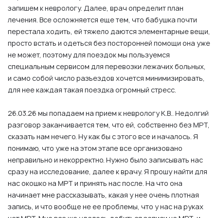
запишем к неврологу. Далее, врач определит план
лечения. Все осложняется еще тем, что бабушка почти
перестала ходить, ей тяжело даются элементарные вещи,
просто встать и одеться без посторонней помощи она уже
не может, поэтому для поездок мы пользуемся
специальным сервисом для перевозки лежачих больных,
и само собой число разъездов хочется минимизировать,
для нее каждая такая поездка огромный стресс.
26.03.26 мы попадаем на прием к неврологу К.В.. Недолгий
разговор заканчивается тем, что ей, собственно без МРТ,
сказать нам нечего. Ну как бы с этого все и началось. Я
понимаю, что уже на этом этапе все организовано
неправильно и некорректно. Нужно было записывать нас
сразу на исследование, далее к врачу. Я прошу найти для
нас окошко на МРТ и принять нас после. На что она
начинает мне рассказывать, какая у нее очень плотная
запись, и что вообще не ее проблемы, что у нас на руках