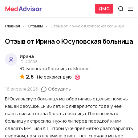
ДМС
Главная
Отзывы
Отзыв от Ирина о Юсуповская больница
Отзыв от Ирина о Юсуповская больница
Ирина
ID: 40008
Юсуповская больница
в Москве
2.6
Не рекомендую
16 апреля 2026
Обсудить
В Юсуповскую больницу мы обратились с целью помочь
нашей бабушке. Ей 86 лет, и с января этого года у нее
очень сильно стала болеть поясница. Я позвонила в
больницу и спросила: нужно ли перед поездкой к ним
сделать МРТ или КТ, чтобы уже предметно разговаривать
с врачом, на что получила ответ - нет, сначала мы вас