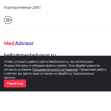
Корпоративный ДМС
hello@medadvisor.ru
Чтобы улучшить работу сайта MedAdvisor.ru, мы используем
Яндекс.Метрику и собираем файлы cookies. Они обрабатываются
согласно условиям
Пользовательского соглашения
. Продолжая работу
с сайтом, вы даете свое согласие на обработку персональных
данных.
Понятно
Сетевое издание MedAdvisor. Учредитель: Общество с ограниченной
ответственностью «МедЭдвайз». Регистрационный номер СМИ Эл
№ ФС77-82503 от 30.12.2021, присвоенный Федеральной службой по
надзору в сфере связи, информационных технологий и массовых
коммуникаций.