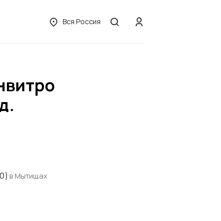
Вся Россия
нвитро
д.
0)
в Мытищах