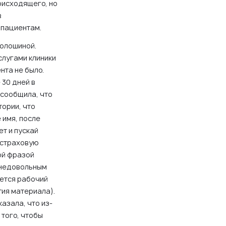
оисходящего, но
в
 пациентам.
Волошиной.
слугами клиники
нта не было.
 30 дней в
 сообщила, что
тории, что
 имя, после
т и пускай
в страховую
ой фразой
и недовольным
ается рабочий
тия материала).
азала, что из-
 того, чтобы