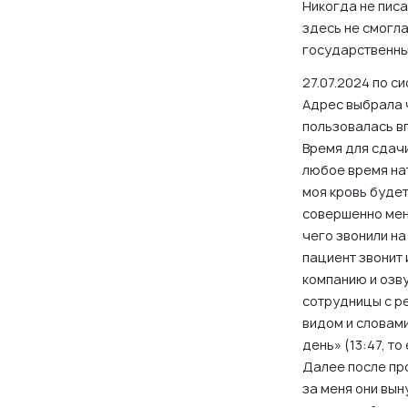
Никогда не пис
здесь не смогла
государственны
27.07.2024 по с
Адрес выбрала 
пользовалась вп
Время для сдачи
любое время на
моя кровь будет
совершенно меня
чего звонили на
пациент звонит 
компанию и озв
сотрудницы с ре
видом и словам
день» (13:47, т
Далее после пр
за меня они вын