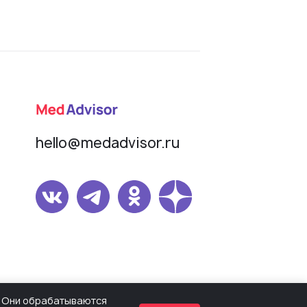
hello@medadvisor.ru
омер СМИ Эл № ФС77-82503 от 30.12.2021,
s. Они обрабатываются