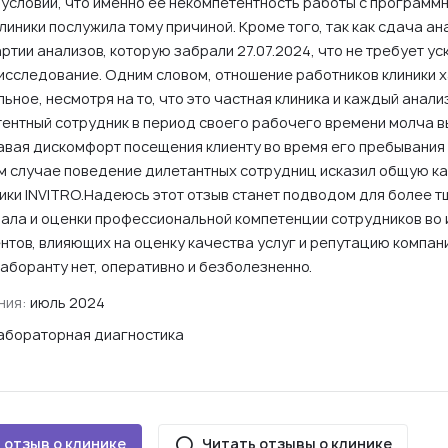
 условии, что именно ее некомпетентность работы с программ
иники послужила тому причиной. Кроме того, так как сдача а
ртии анализов, которую забрали 27.07.2024, что не требует ус
 исследование. Одним словом, отношение работников клиники 
ное, несмотря на то, что это частная клиника и каждый анали
тентный сотрудник в период своего рабочего времени молча 
авая дискомфорт посещения клиенту во время его пребывания 
м случае поведение дилетантных сотрудниц исказил общую к
ники INVITRO.Надеюсь этот отзыв станет подводом для более 
ала и оценки профессиональной компетенции сотрудников во
тов, влияющих на оценку качества услуг и репутацию компани
лаборанту нет, оперативно и безболезненно.
ния:
июль 2024
абораторная диагностика
 отзыв о клинике
Читать отзывы о клинике