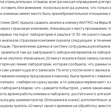
ала отрицательных отзывов, всегда находя оправдания для пр
 оставить без внимания, поскольку всегда думала, что только 
х клиниках имеет место быть пренебрежительное отношение к
истеме ДМС пришла сдавать анализ в клинику INVITRO на Веры 
через страховую компанию, ближайшую к месту проживания. У
ервые. На порог лаборатории я зашла в 13:30. Ни одного пацие
 анализов страховая компания сказала следующее: в течение
тощак. При внесении данных в систему сотрудница ресепшена
 храниться там до завтрашнего забора материалов из лабора
 не смутило. Изначально 20 минут искали в базе запись на мое
 горячую линию лаборатории, которая сообщила, что данных не
и сам узнает куда его записали. По итогу после моего звонка 
учивания номера предзаказа я наконец была принята с язвенн
сепшен: «забери на сдачу крови, а то девушка нервничает» 
и лаборанта Марии, что «давайте побыстрее, у меня заканчив
о есть время работы клиники и лаборанта, достаточного для взя
оцедуры администратор (блондинка в очках) дополнительно ук
уждены тратить 40 минут своего времени на обработку, вместо