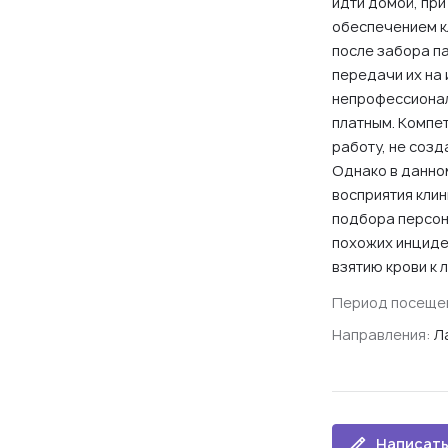
идти домой, при
обеспечением кл
после забора па
передачи их на
непрофессиональ
платным. Компе
работу, не созд
Однако в данно
восприятия кли
подбора персон
похожих инциден
взятию крови к 
Период посеще
Направления:
Л
Написать