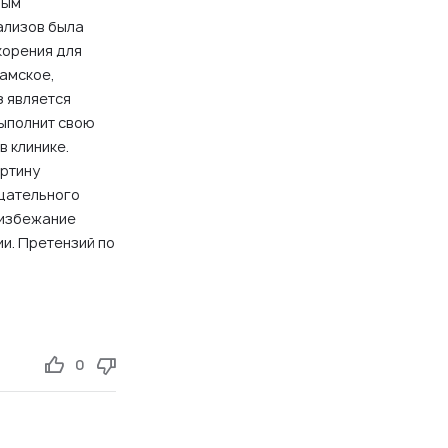
ным
нализов была
корения для
хамское,
з является
выполнит свою
в клинике.
артину
тщательного
 избежание
и. Претензий по
0