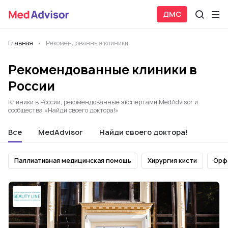
ДМС
Главная
Рекомендованные клиники
Рекомендованные клиники в
России
Клиники в России, рекомендованные экспертами MedAdvisor и
сообщества «Найди своего доктора!»
Все
MedAdvisor
Найди своего доктора!
Паллиативная медицинская помощь
Хирургия кисти
Орф