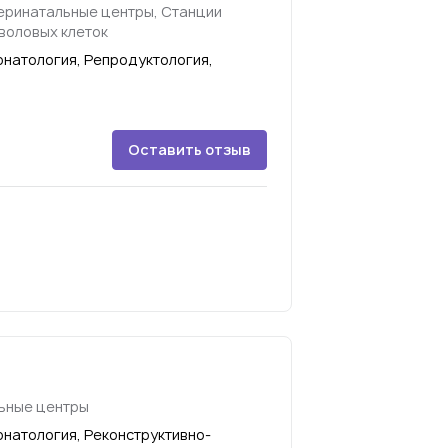
перинатальные центры, Станции
тволовых клеток
онатология, Репродуктология,
Оставить отзыв
ьные центры
онатология, Реконструктивно-