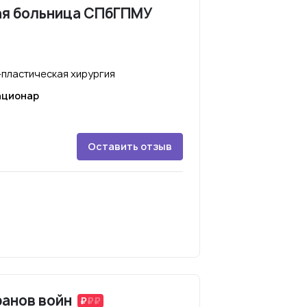
ая больница СПбГПМУ
-пластическая хирургия
ационар
Оставить отзыв
ранов войн