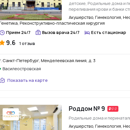
детские, Родильные дома и 
переливания крови и банки с
Акушерство, Гинекология, Не
Генетика, Реконструктивно-пластическая хирургия
Прием 24/7
Вызов врача 24/7
Есть стационар
9.6
1 отзыв
г. Санкт-Петербург, Менделеевская линия, д. 3
Василеостровская
Показать на карте
Роддом № 9
Родильные дома и перинатал
Акушерство, Гинекология, Не