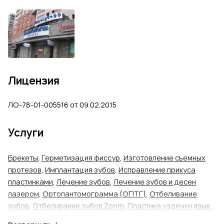
Лицензия
ЛО-78-01-005516 от 09.02.2015
Услуги
Брекеты
,
Герметизация фиссур
,
Изготовление съемных
протезов
,
Имплантация зубов
,
Исправление прикуса
пластинками
,
Лечение зубов
,
Лечение зубов и десен
лазером
,
Ортопантомограмма (ОПТГ)
,
Отбеливание
зубов
,
Отбеливание зубов Zoom
,
Пластика уздечки языка
и губы
,
Прием детского стоматолога
,
Прием стоматолога
,