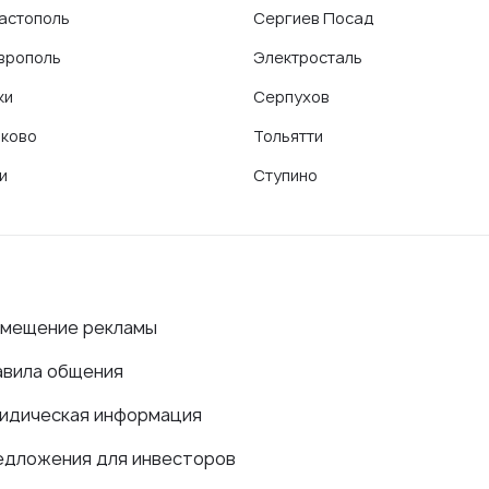
астополь
Сергиев Посад
врополь
Электросталь
ки
Серпухов
ково
Тольятти
и
Ступино
змещение рекламы
авила общения
идическая информация
едложения для инвесторов