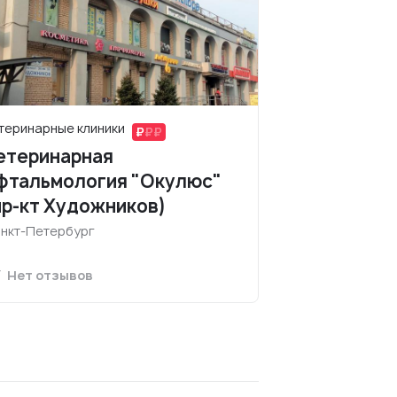
теринарные клиники
етеринарная
фтальмология "Окулюс"
пр-кт Художников)
нкт-Петербург
Нет отзывов