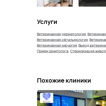
Услуги
Ветеринарная дерматология
,
Ветеринар
Ветеринарная офтальмология
,
Ветерина
Ветеринарная хирургия
,
Выезд ветерина
Прием орнитолога
,
Стерилизация живот
Похожие клиники