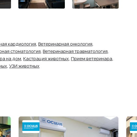
ная кардиология
,
Ветеринарная онкология
,
рная стоматология
,
Ветеринарная травматология
,
ра на дом
,
Кастрация животных
,
Прием ветеринара
,
ных
,
УЗИ животных