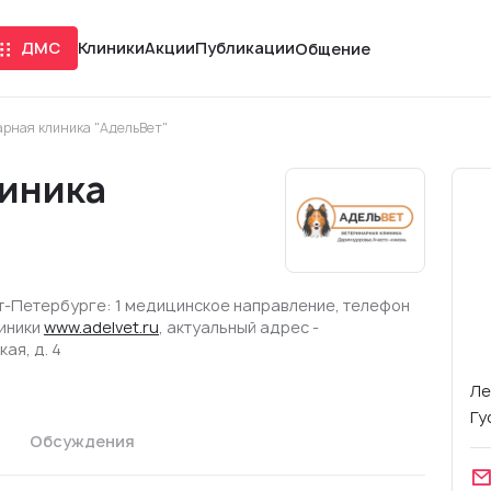
ДМС
Клиники
Акции
Публикации
Общение
рная клиника "АдельВет"
иника
кт-Петербурге: 1 медицинское направление, телефон
линики
www.adelvet.ru
, актуальный адрес -
кая, д. 4
Ле
Гу
Обсуждения