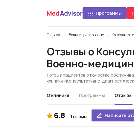
Программы
Главная
Больницы взрослые
Консультати
Отзывы о Консул
Военно-медицинс
1 отзыв пациентов о качестве обслужив
клиники «Консультативно-диагностическ
О клинике
Программы
Отзывы
6.8
Написать от
1 отзыв