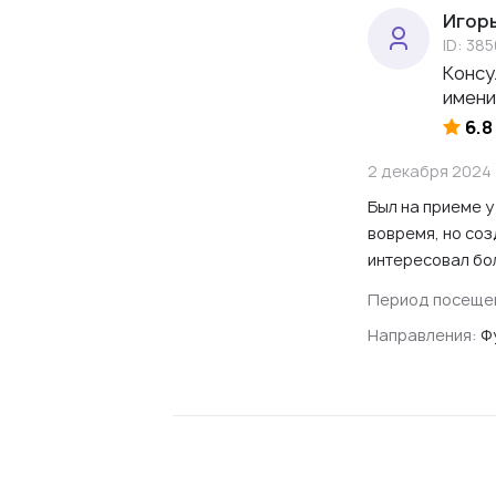
Игор
ID: 38
Консу
имени
6.8
2 декабря 2024
Был на приеме у
вовремя, но соз
интересовал бо
Период посеще
Направления:
Ф