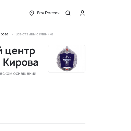
Вся Россия
ирова
Все отзывы о клинике
й центр
 Кирова
ческом оснащении