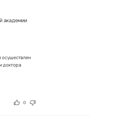
й академии
л осуществлен
м доктора
0