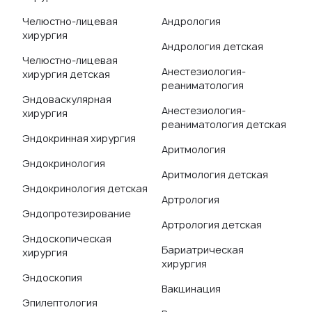
Челюстно-лицевая
Андрология
хирургия
Андрология детская
Челюстно-лицевая
Анестезиология-
хирургия детская
реаниматология
Эндоваскулярная
Анестезиология-
хирургия
реаниматология детская
Эндокринная хирургия
Аритмология
Эндокринология
Аритмология детская
Эндокринология детская
Артрология
Эндопротезирование
Артрология детская
Эндоскопическая
Бариатрическая
хирургия
хирургия
Эндоскопия
Вакцинация
Эпилептология