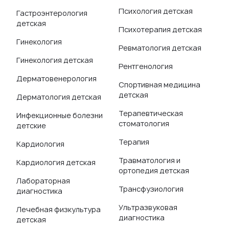
Психология детская
Гастроэнтерология
детская
Психотерапия детская
Гинекология
Ревматология детская
Гинекология детская
Рентгенология
Дерматовенерология
Спортивная медицина
детская
Дерматология детская
Терапевтическая
Инфекционные болезни
стоматология
детские
Терапия
Кардиология
Травматология и
Кардиология детская
ортопедия детская
Лабораторная
Трансфузиология
диагностика
Ультразвуковая
Лечебная физкультура
диагностика
детская