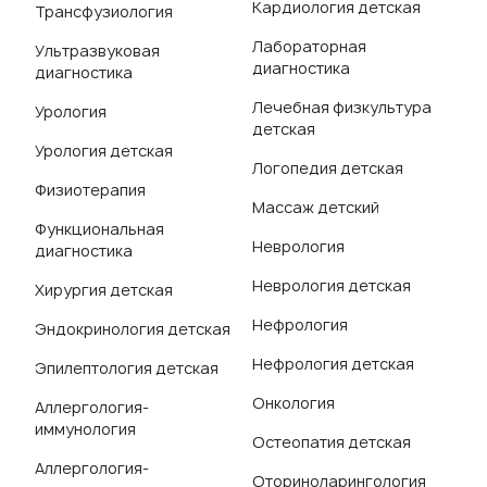
Кардиология детская
Трансфузиология
Лабораторная
Ультразвуковая
диагностика
диагностика
Лечебная физкультура
Урология
детская
Урология детская
Логопедия детская
Физиотерапия
Массаж детский
Функциональная
Неврология
диагностика
Неврология детская
Хирургия детская
Нефрология
Эндокринология детская
Нефрология детская
Эпилептология детская
Онкология
Аллергология-
иммунология
Остеопатия детская
Аллергология-
Оториноларингология