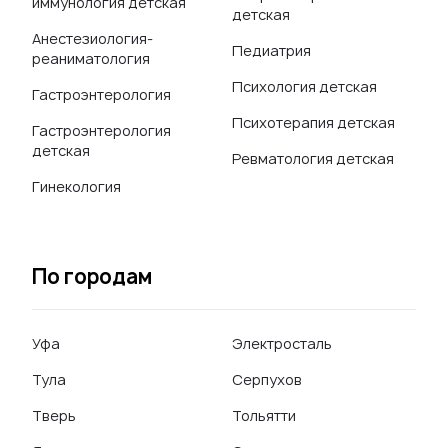
иммунология детская
детская
Анестезиология-
Педиатрия
реаниматология
Психология детская
Гастроэнтерология
Психотерапия детская
Гастроэнтерология
детская
Ревматология детская
Гинекология
По городам
Уфа
Электросталь
Тула
Серпухов
Тверь
Тольятти