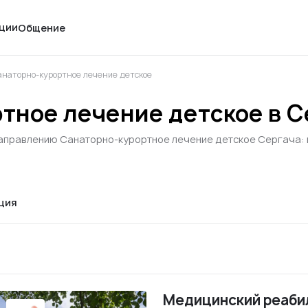
ции
Общение
наторно-курортное лечение детское
тное лечение детское в С
направлению Санаторно-курортное лечение детское Сергача: в
ция
Медицинский реаби