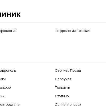
линик
фрология
Нефрология детская
аврополь
Сергиев Посад
мки
Серпухов
елково
Тольятти
очи
Ступино
ектросталь
Солнечногорск