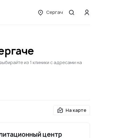
Сергач
ергаче
ыбирайте из 1 клиники с адресами на
На карте
литационный центр