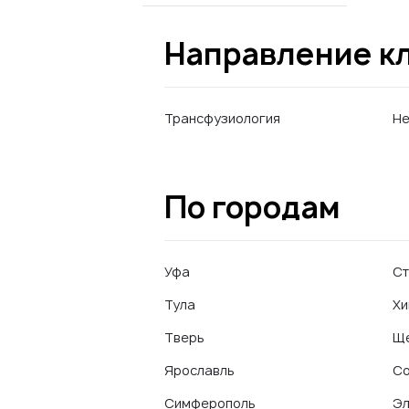
Направление к
Трансфузиология
Не
По городам
Уфа
Ст
Тула
Хи
Тверь
Щ
Ярославль
С
Симферополь
Эл