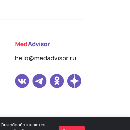
hello@medadvisor.ru
омер СМИ Эл № ФС77-82503 от 30.12.2021,
s. Они обрабатываются