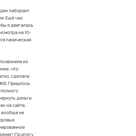
один лаборант
и. Ещё час
обы я двигалась
исмотра на 10-
тся паническая
 позвонили из
ение, что
атно, сделала
МКБ. Пришлось
о полного
вернуть деньги.
ию на сайте,
е вообще не
оровья,
анированное
денег! По итогу