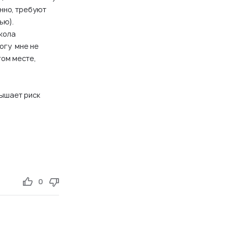
нно, требуют
ью).
кола
огу мне не
ом месте,
ышает риск
0