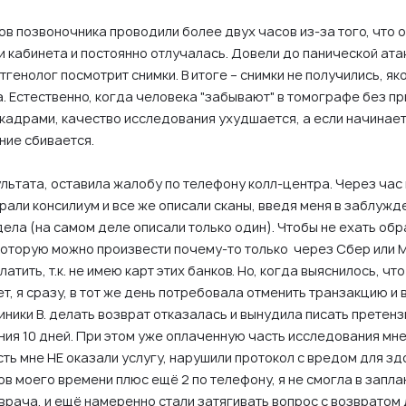
в позвоночника проводили более двух часов из-за того, что 
 кабинета и постоянно отлучалась. Довели до панической атак
тгенолог посмотрит снимки. В итоге – снимки не получились, як
. Естественно, когда человека "забывают" в томографе без пр
 кадрами, качество исследования ухудшается, а если начинае
ание сбивается.
льтата, оставила жалобу по телефону колл-центра. Через час
брали консилиум и все же описали сканы, введя меня в заблужд
ела (на самом деле описали только один). Чтобы не ехать обр
 которую можно произвести почему-то только через Сбер или 
атить, т.к. не имею карт этих банков. Но, когда выяснилось, чт
т, я сразу, в тот же день потребовала отменить транзакцию и 
иники В. делать возврат отказалась и вынудила писать претенз
ния 10 дней. При этом уже оплаченную часть исследования мн
сть мне НЕ оказали услугу, нарушили протокол с вредом для зд
ов моего времени плюс ещё 2 по телефону, я не смогла в запл
врача, и ещё намеренно стали затягивать вопрос с возвратом 