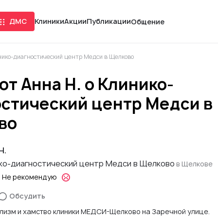
ДМС
Клиники
Акции
Публикации
Общение
инико-диагностический центр Медси в Щелково
от Анна Н. о Клинико-
стический центр Медси в
во
Н.
ко-диагностический центр Медси в Щелково
в Щелкове
Не рекомендую
Обсудить
изм и хамство клиники МЕДСИ-Щелково на Заречной улице.