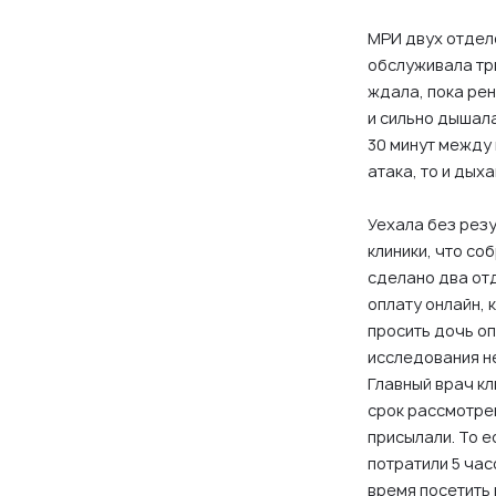
МРИ двух отдело
обслуживала три
ждала, пока рен
и сильно дышала
30 минут между
атака, то и дых
Уехала без резу
клиники, что со
сделано два отд
оплату онлайн,
просить дочь опл
исследования не
Главный врач кл
срок рассмотре
присылали. То е
потратили 5 час
время посетить 