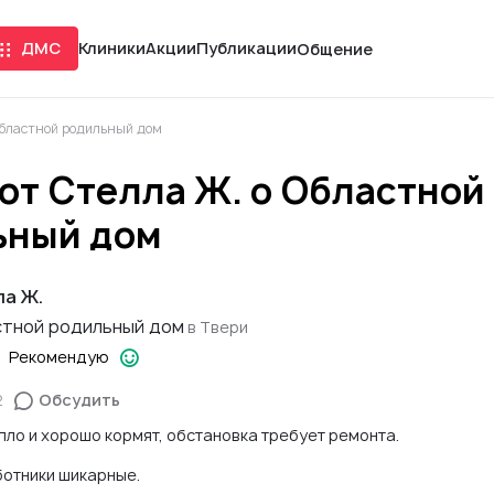
ДМС
Клиники
Акции
Публикации
Общение
Областной родильный дом
от Стелла Ж. о Областной
ьный дом
ла Ж.
тной родильный дом
в Твери
Рекомендую
2
Обсудить
пло и хорошо кормят, обстановка требует ремонта.
ботники шикарные.