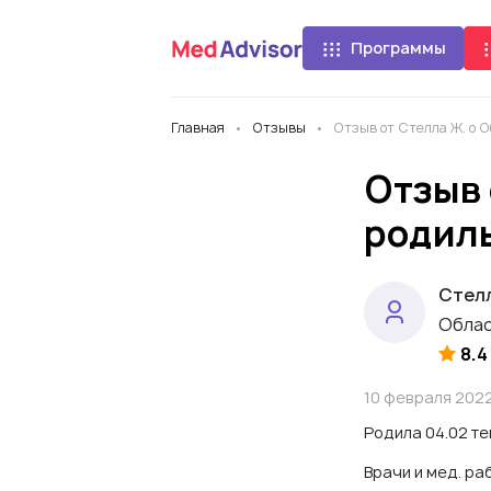
Программы
Главная
Отзывы
Отзыв от Стелла Ж. о 
Отзыв 
родил
Стел
Облас
8.4
10 февраля 202
Родила 04.02 те
Врачи и мед. ра