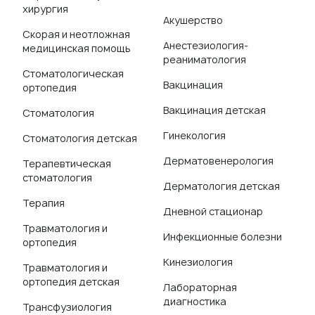
хирургия
Акушерство
Скорая и неотложная
Анестезиология-
медицинская помощь
реаниматология
Стоматологическая
Вакцинация
ортопедия
Вакцинация детская
Стоматология
Гинекология
Стоматология детская
Дерматовенерология
Терапевтическая
стоматология
Дерматология детская
Терапия
Дневной стационар
Травматология и
Инфекционные болезни
ортопедия
Кинезиология
Травматология и
ортопедия детская
Лабораторная
диагностика
Трансфузиология