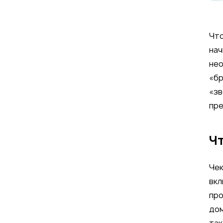
Что
нач
нео
«б
«зв
пре
Чт
Чек
вкл
про
дом