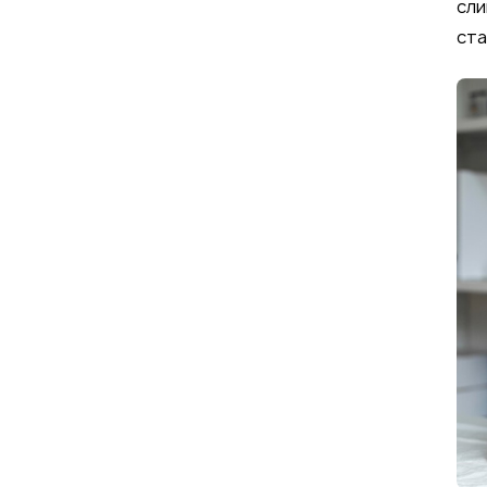
сли
ста