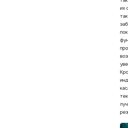
так
их 
так
заб
пок
фун
про
воз
уве
Кро
инд
кас
тек
луч
рез