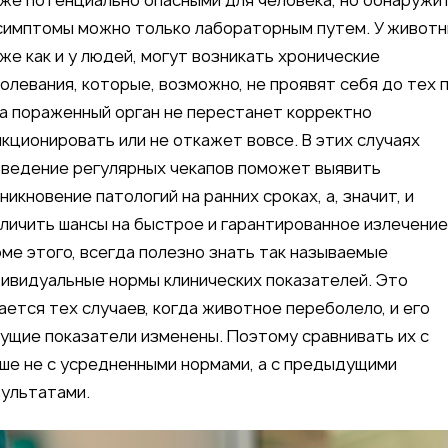
же потенциально опасными для человека, но обнаружи
симптомы можно только лабораторным путем. У животн
же как и у людей, могут возникать хронические
олевания, которые, возможно, не проявят себя до тех п
а пораженный орган не перестанет корректно
кционировать или не откажет вовсе. В этих случаях
ведение регулярных чекапов поможет выявить
никновение патологий на ранних сроках, а, значит, и
личить шансы на быстрое и гарантированное излечение
ме этого, всегда полезно знать так называемые
ивидуальные нормы клинических показателей. Это
ается тех случаев, когда животное переболело, и его
ущие показатели изменены. Поэтому сравнивать их с
ше не с усредненными нормами, а с предыдущими
ультатами.