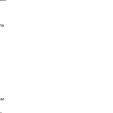
ле,
ии