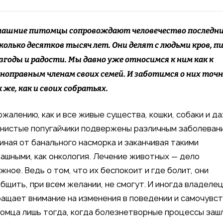
машние питомцы сопровождают человечество последн
колько десятков тысяч лет. Они делят с людьми кров, п
згоды и радости. Мы давно уже относимся к ним как к
ноправным членам своих семей. И заботимся о них точ
 же, как и своих собратьях.
ожалению, как и все живые существа, кошки, собаки и д
нистые попугайчики подвержены различным заболеван
иная от банального насморка и заканчивая такими
ашными, как онкология. Лечение животных — дело
жное. Ведь о том, что их беспокоит и где болит, они
бщить, при всем желании, не смогут. И иногда владеле
ащает внимание на изменения в поведении и самочувс
омца лишь тогда, когда болезнетворные процессы заш