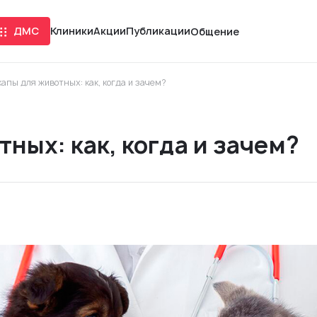
ДМС
Клиники
Акции
Публикации
Общение
апы для животных: как, когда и зачем?
ных: как, когда и зачем?