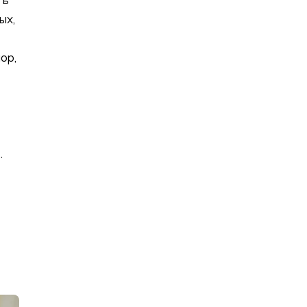
ть
ых,
ор,
.