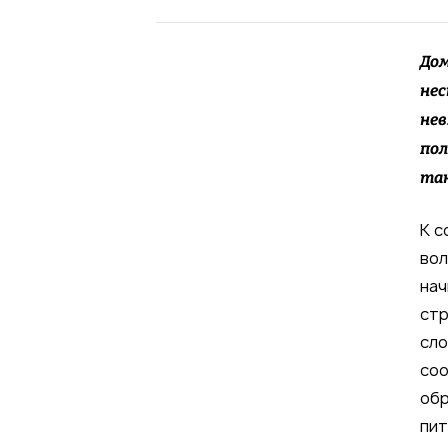
До
нес
нев
пол
так
К с
вол
нач
стр
сло
соо
обр
пит