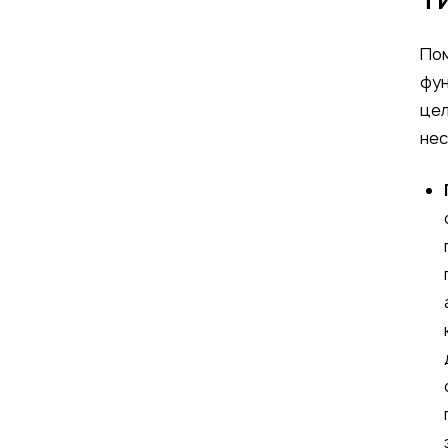
Ти
Пом
фун
цел
нес