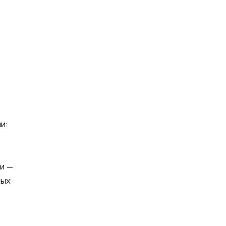
и:
и —
ных