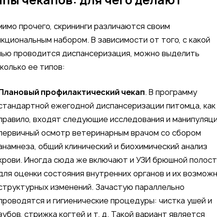
пы чекапов: для чего делают
имо прочего, скрининги различаются своим
кциональным набором. В зависимости от того, с какой
ью проводится диспансеризация, можно выделить
колько ее типов:
Плановый профилактический чекап
. В программу
стандартной ежегодной диспансеризации питомца, как
правило, входят следующие исследования и манипуляци
первичный осмотр ветеринарным врачом со сбором
анамнеза, общий клинический и биохимический анализ
крови. Иногда сюда же включают и УЗИ брюшной полост
для оценки состояния внутренних органов и их возмож
структурных изменений. Зачастую параллельно
проводятся и гигиенические процедуры: чистка ушей и
зубов, стрижка когтей и т. д. Такой вариант является