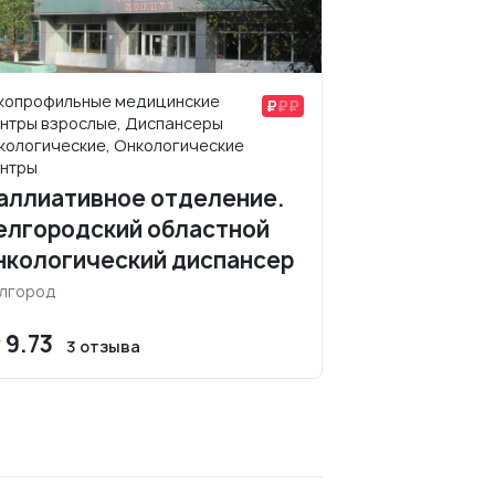
копрофильные медицинские
нтры взрослые, Диспансеры
кологические, Онкологические
нтры
аллиативное отделение.
елгородский областной
нкологический диспансер
лгород
9.73
3 отзыва