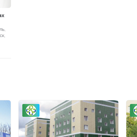
ах
ль,
ск,