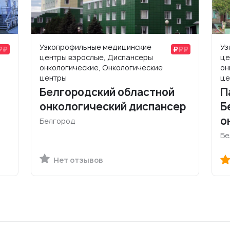
Узкопрофильные медицинские
Уз
центры взрослые, Диспансеры
це
онкологические, Онкологические
он
центры
це
Белгородский областной
П
онкологический диспансер
Б
о
Белгород
Бе
Нет отзывов