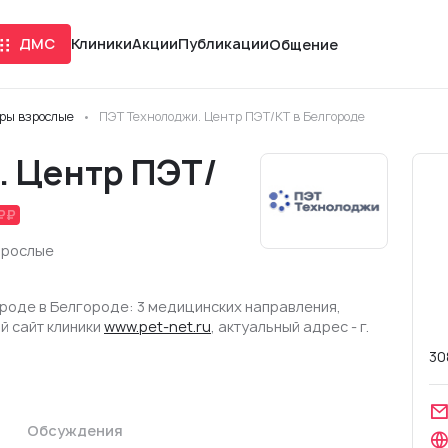
ДМС
Клиники
Акции
Публикации
Общение
ры взрослые
ПЭТ Технолоджи. Центр ПЭТ/КТ в Белгороде
. Центр ПЭТ/
зрослые
роде в Белгороде: 3 медицинских направления,
й сайт клиники
www.pet-net.ru
, актуальный адрес - г.
30
Обсуждения