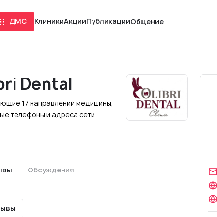
ДМС
Клиники
Акции
Публикации
Общение
ri Dental
лагающие 17 направлений медицины,
ные телефоны и адреса сети
ывы
Обсуждения
зывы