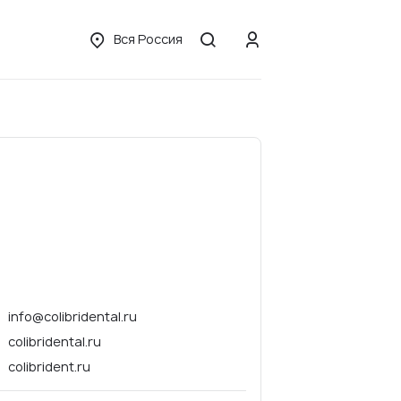
Вся Россия
info@colibridental.ru
colibridental.ru
colibrident.ru