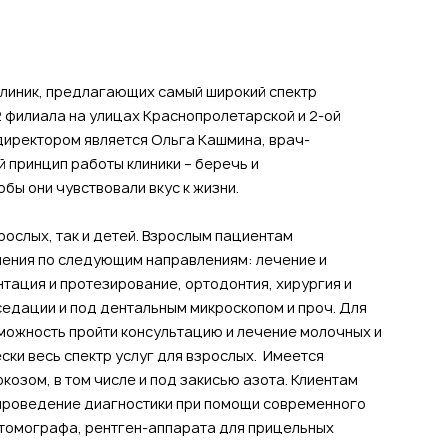
х клиник, предлагающих самый широкий спектр
 2 филиала на улицах Краснопролетарской и 2-ой
директором является Ольга Кашмина, врач-
 принцип работы клиники – беречь и
бы они чувствовали вкус к жизни.
взрослых, так и детей. Взрослым пациентам
чения по следующим направлениям: лечение и
тация и протезирование, ортодонтия, хирургия и
седации и под дентальным микроскопом и проч. Для
зможность пройти консультацию и лечение молочных и
ски весь спектр услуг для взрослых. Имеется
озом, в том числе и под закисью азота. Клиентам
 проведение диагностики при помощи современного
томографа, рентген-аппарата для прицельных