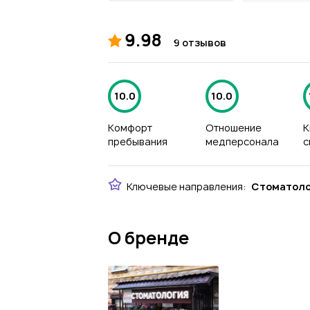
9.98
9 отзывов
10.0
10.0
Комфорт
Отношение
К
пребывания
медперсонала
с
Ключевые направления:
Стоматоло
О бренде