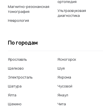
ортопедия
Магнитно-резонансная
Ультразвуковая
томография
диагностика
Неврология
По городам
Ярославль
Ясногорск
Щелково
Шуя
Электросталь
Яхрома
Шатура
Чусовой
Ялта
Янаул
Щекино
Чита