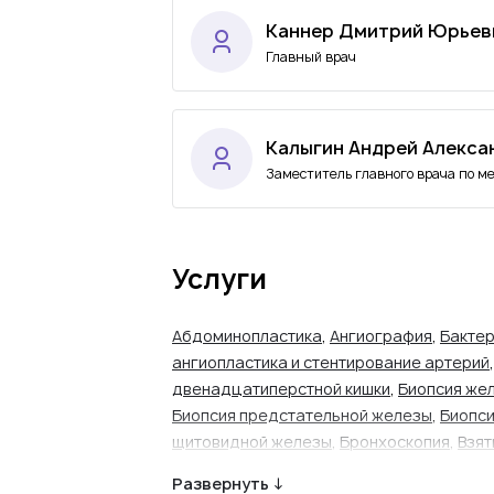
Каннер Дмитрий Юрьев
Главный врач
Калыгин Андрей Алекса
Заместитель главного врача по м
Услуги
Абдоминопластика
,
Ангиография
,
Бактер
ангиопластика и стентирование артерий
двенадцатиперстной кишки
,
Биопсия же
Биопсия предстательной железы
,
Биопси
щитовидной железы
,
Бронхоскопия
,
Взят
вены
,
Внутримышечное введение лекарс
Развернуть ↓