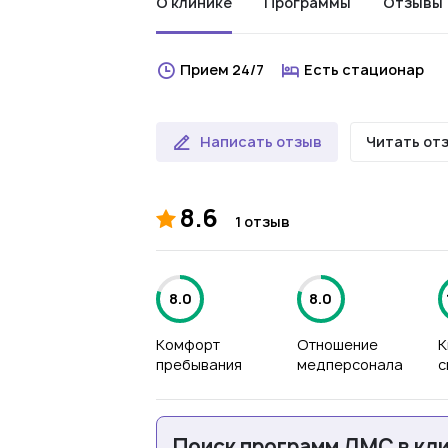
О клинике
Программы
Отзывы
Прием 24/7
Есть стационар
Написать отзыв
Читать от
8.6
1 отзыв
8.0
8.0
Комфорт
Отношение
К
пребывания
медперсонала
с
Поиск программ ДМС в кл