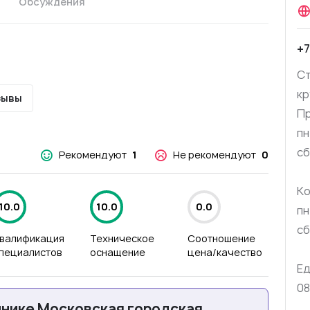
Обсуждения
+7
Ст
кр
зывы
П
пн
сб
Рекомендуют
1
Не рекомендуют
0
Ко
10.0
10.0
0.0
пн
сб
валификация
Техническое
Соотношение
пециалистов
оснащение
цена/качество
Ед
08
инике Московская городская