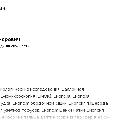
ич
ндрович
едицинской части
иологические исследования
,
Баллонная
,
Биомикроскопия (БМСК)
,
Биопсия
,
Биопсия
лудка
,
Биопсия ободочной кишки
,
Биопсия пищевода
,
я узелков, тофусов
,
Биопсия шейки матки
,
Биопсия
ие крови из пальца
,
Взятие крови из периферической
твенных препаратов
,
Гайморотомия
,
Гистологические