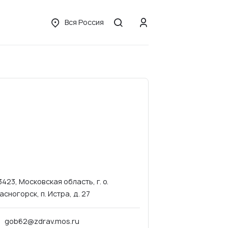
Вся Россия
3423, Московская область, г. о.
асногорск, п. Истра, д. 27
gob62@zdrav.mos.ru