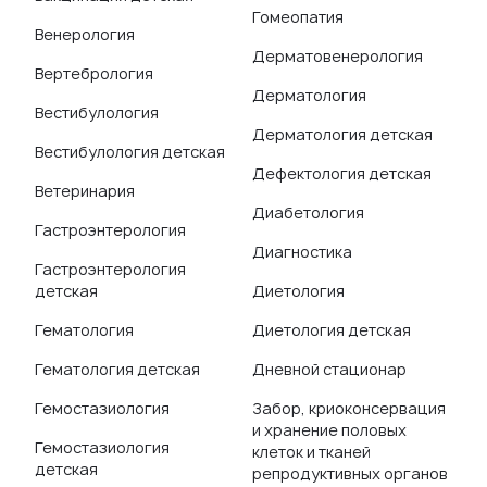
Гомеопатия
Венерология
Дерматовенерология
Вертебрология
Дерматология
Вестибулология
Дерматология детская
Вестибулология детская
Дефектология детская
Ветеринария
Диабетология
Гастроэнтерология
Диагностика
Гастроэнтерология
детская
Диетология
Гематология
Диетология детская
Гематология детская
Дневной стационар
Гемостазиология
Забор, криоконсервация
и хранение половых
Гемостазиология
клеток и тканей
детская
репродуктивных органов