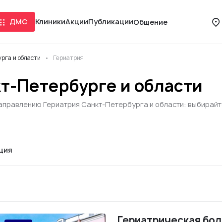
ДМС
Клиники
Акции
Публикации
Общение
рга и области
Гериатрия
кт-Петербурге и области
аправлению Гериатрия Санкт-Петербурга и области: выбирайте 
ция
Гериатрическая бол