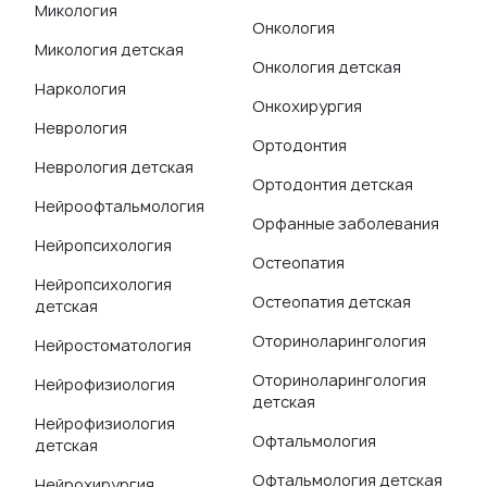
Микология
Онкология
Микология детская
Онкология детская
Наркология
Онкохирургия
Неврология
Ортодонтия
Неврология детская
Ортодонтия детская
Нейроофтальмология
Орфанные заболевания
Нейропсихология
Остеопатия
Нейропсихология
Остеопатия детская
детская
Оториноларингология
Нейростоматология
Оториноларингология
Нейрофизиология
детская
Нейрофизиология
Офтальмология
детская
Офтальмология детская
Нейрохирургия