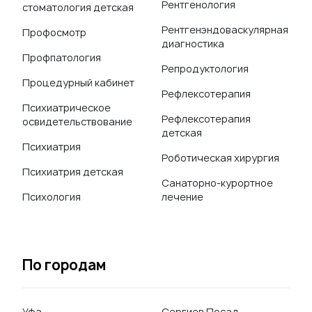
Рентгенология
стоматология детская
Рентгенэндоваскулярная
Профосмотр
диагностика
Профпатология
Репродуктология
Процедурный кабинет
Рефлексотерапия
Психиатрическое
Рефлексотерапия
освидетельствование
детская
Психиатрия
Роботическая хирургия
Психиатрия детская
Санаторно-курортное
Психология
лечение
По городам
Уфа
Сергиев Посад