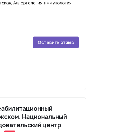
тская, Аллергология-иммунология
Оставить отзыв
еабилитационный
яжском. Национальный
довательский центр