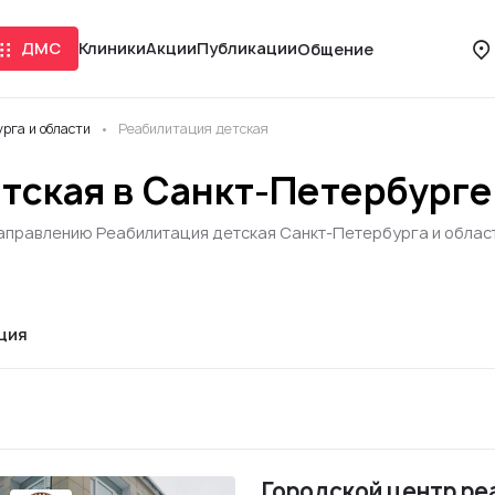
ДМС
Клиники
Акции
Публикации
Общение
рга и области
Реабилитация детская
тская в Санкт-Петербурге
направлению Реабилитация детская Санкт-Петербурга и области
ция
Городской центр ре