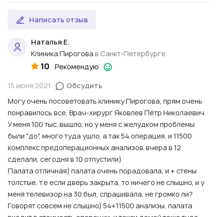
Воздействие на точки акупунктуры
,
Воздействие на точки
акупунктуры физическими методами (точечный массаж)
,
Написать отзыв
Воздействие токами
,
Генетическая диагностика
,
Наталья Е.
Герниопластика грыжи белой линии живота
,
Клиника Пирогова
в Санкт-Петербурге
Герниопластика паховой грыжи
,
Гименопластика
,
Гистеросальпингоскопия
10
,
Гистероскопия
,
Рекомендую
Гистологические исследования
,
Гормонотерапия
,
15 июня 2021
Обсудить
Диагностическое выскабливание полости и шейки матки
,
Допплерометрия плода
,
Женская интимная пластика
,
Могу очень посоветовать клинику Пирогова, прям очень
Иглорефлекостерапия
,
Иммунологические
понравилось все, Врач-хирург Яковлев Пётр Николаевич.
(серологические) исследования. Антитела к бледной
У меня 100 тыс. вышло, но у меня с желудком проблемы
трепонеме
,
Иммунологические (серологические)
были "до", много туда ушло, а так 54 операция, и 11500
исследования. Антитела к вирусу иммунодефицита
комплекс предоперационных анализов. вчера в 12
человека
,
Иммунологические (серологические)
сделали, сегодня в 10 отпустили)
исследования. Антитела к гепатиту B и C
,
Палата отличная) палата очень порадовала, и + стены
Иммунологические исследования
,
Индивидуальная
толстые, т.е если дверь закрыта, то ничего не слышно, и у
психотерапия
,
Инфекционная иммунология
,
Инъекции
,
меня телевизор на 30 был, спрашивала, не громко ли?
Ирригоскопия
,
Капельницы
,
Кардиотокографическое
Говорят совсем не слышно) 54+11500 анализы, палата
исследование состояния плода (КТГ)
,
Катетеризация