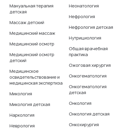
Мануальная терапия
Неонатология
детская
Нефрология
Массаж детский
Нефрология детская
Медицинский массаж
Нутрициология
Медицинский осмотр
Общая врачебная
Медицинский осмотр
практика
детский
Ожоговая хирургия
Медицинское
Онкогематология
освидетельствование и
медицинская экспертиза
Онкогематология
детская
Микология
Онкология
Микология детская
Онкология детская
Наркология
Онкохирургия
Неврология